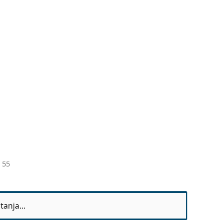
 55
anja...