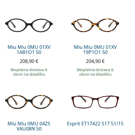
Miu Miu 0MU 01XV
Miu Miu 0MU 01XV
1AB1O1 50
19P1O1 50
208,90 €
204,90 €
Besplatna dostava
&
Besplatna dostava
&
okviri na skladištu
okviri na skladištu
Miu Miu 0MU 04ZS
Esprit ET17422 517 51/15
VAU08N 50