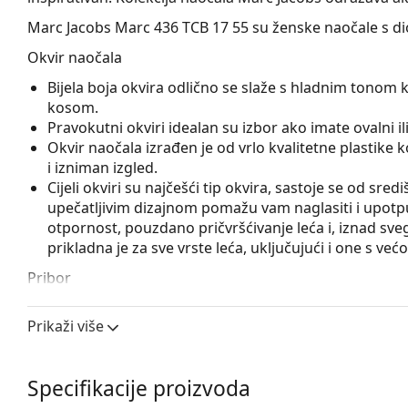
Marc Jacobs Marc 436 TCB 17 55
su ženske naočale s di
Okvir naočala
Bijela boja okvira odlično se slaže s hladnim tonom 
kosom.
Pravokutni okviri idealan su izbor ako imate ovalni ili 
Okvir naočala izrađen je od vrlo kvalitetne plastike
i izniman izgled.
Cijeli okviri su najčešći tip okvira, sastoje se od sred
upečatljivim dizajnom pomažu vam naglasiti i upotpun
otpornost, pouzdano pričvršćivanje leća i, iznad sveg
prikladna je za sve vrste leća, uključujući i one s v
Pribor
Naočale isporučujemo s originalnom futrolom. Boja f
Prikaži više
Krpa koja se nalazi u pakiranju idealna je za čišćen
sadržavati tekstilnu vrećicu.
Istražite cijelu ponudu
dioptrijskih naočala
kako biste pr
Specifikacije proizvoda
kupnju naočala
ako trebate pomoć pri odabiru.