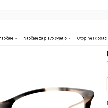
naočale
Naočale
za plavo svjetlo
Otopine i dodaci