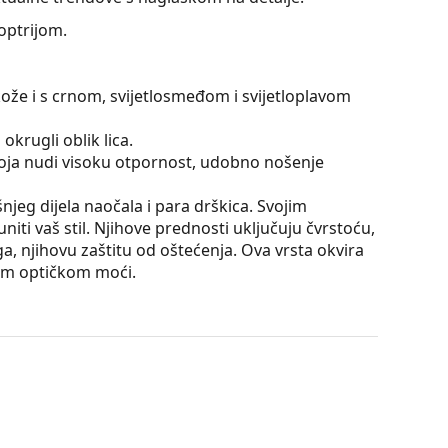
optrijom.
kože i s crnom, svijetlosmeđom i svijetloplavom
okrugli oblik lica.
 koja nudi visoku otpornost, udobno nošenje
išnjeg dijela naočala i para drškica. Svojim
iti vaš stil. Njihove prednosti uključuju čvrstoću,
a, njihovu zaštitu od oštećenja. Ova vrsta okvira
ećom optičkom moći.
utrole i njena izvedba mogu se razlikovati.
je i njegu naočala. Neki modeli umjesto krpe mogu
onašli više stilova ili provjerite naš
vodič za