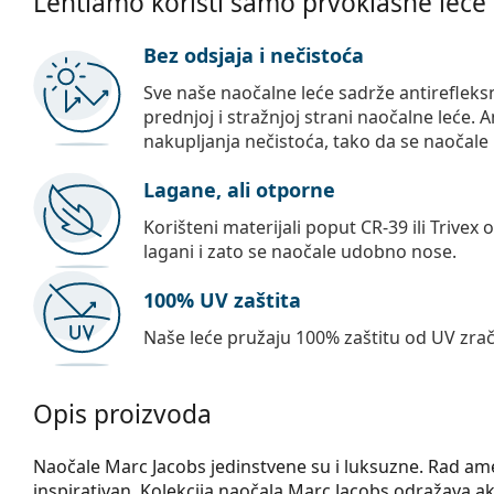
Lentiamo koristi samo prvoklasne leće
Bez odsjaja i nečistoća
Sve naše naočalne leće sadrže antirefleks
prednjoj i stražnjoj strani naočalne leće. A
nakupljanja nečistoća, tako da se naočale 
Lagane, ali otporne
Korišteni materijali poput CR-39 ili Trivex 
lagani i zato se naočale udobno nose.
100% UV zaštita
Naše leće pružaju 100% zaštitu od UV zrač
Opis proizvoda
Naočale Marc Jacobs jedinstvene su i luksuzne. Rad amer
inspirativan. Kolekcija naočala Marc Jacobs odražava a