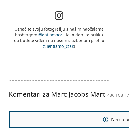
Označite svoju fotografiju s našim naočalama
hashtagom
#lentiamocz
i tako dobijte priliku
da budete viđeni na našem službenom profilu
@lentiamo_czsk
!
Komentari za Marc Jacobs Marc
436 TCB 17
Nema pit