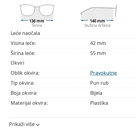
Ovo je medicinski proizvod. Prije uporabe pročitajte u
136 mm
140 mm
Širina
Dužina drškice
Leće naočala
Visina leće:
42 mm
Širina leće:
55 mm
Okviri
Oblik okvira:
Pravokutne
Tip okvira:
Pun rub
Boja okvira:
Bijela
Materijal okvira:
Plastika
Veličina:
M
Širina:
136 mm
Prikaži više
Dužina drškice:
140 mm