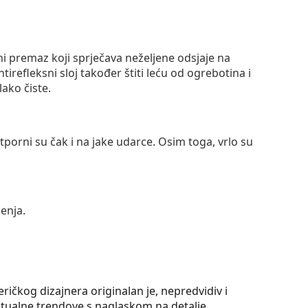
ni premaz koji sprječava neželjene odsjaje na
ntirefleksni sloj također štiti leću od ogrebotina i
lako čiste.
otporni su čak i na jake udarce. Osim toga, vrlo su
enja.
ičkog dizajnera originalan je, nepredvidiv i
ktualne trendove s naglaskom na detalje.