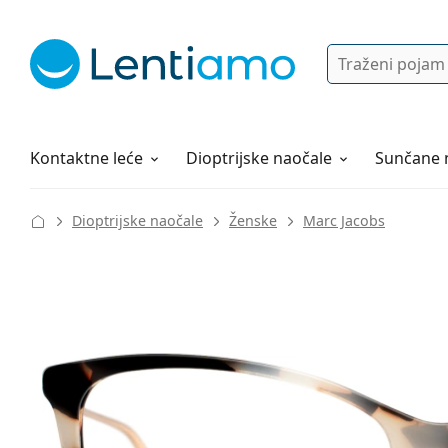
Pretraga
Prijava
Web navigacija
Otopine za leće
Sve o kupovini
Kontaktne leće
Dioptrijske naočale
Sunčane 
Dioptrijske naočale
Ženske
Marc Jacobs