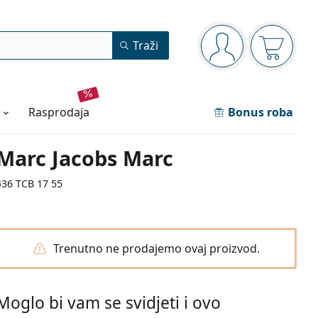
Navigacijska ploča
Traži
ste prijavljeni
Košarica
rasprodaja
Bonus roba
Marc Jacobs Marc
436 TCB 17 55
Trenutno ne prodajemo ovaj proizvod.
Moglo bi vam se svidjeti i ovo