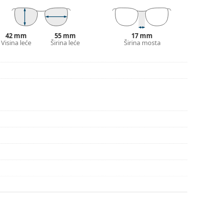
pute za uporabu.
42 mm
55 mm
17 mm
Visina leće
Širina leće
Širina mosta