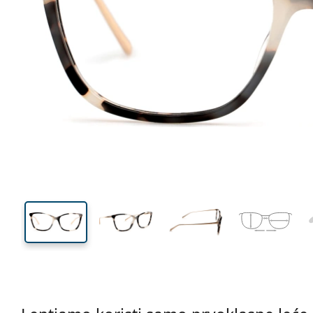
136 mm
Širina
Širina
leće
42 mm
55 mm
Visina leće
Širina leće