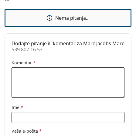
Sunčani klip:
Ne
Dodaci
Nema pitanja...
Kutijica:
Da
Krpa za
Da
čišćenje:
Dodajte pitanje ili komentar za Marc Jacobs Marc
539 807 16 53
Ostalo
Spol:
Ženske
Komentar
*
Kategorija:
Dioptrijske naočale
Marka:
Marc Jacobs
Kod:
539 807 16 53
Ime
*
Vaša e-pošta
*