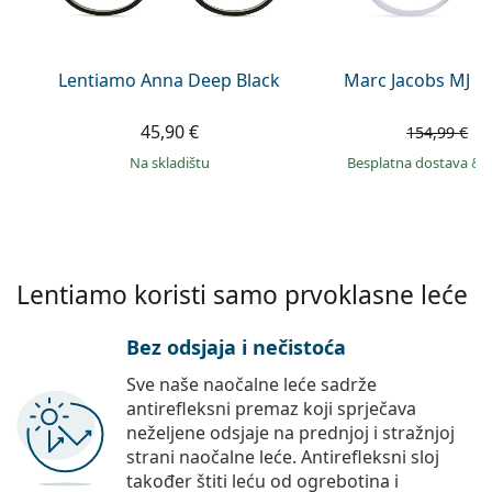
Persol
Prada
Lentiamo Anna Deep Black
Marc Jacobs MJ 1
Sve marke sunčanih naočala
45,90 €
9
154,99 €
na skladištu
Besplatna dostava
&
Lentiamo koristi samo prvoklasne leće
Bez odsjaja i nečistoća
Sve naše naočalne leće sadrže
antirefleksni premaz koji sprječava
neželjene odsjaje na prednjoj i stražnjoj
strani naočalne leće. Antirefleksni sloj
također štiti leću od ogrebotina i