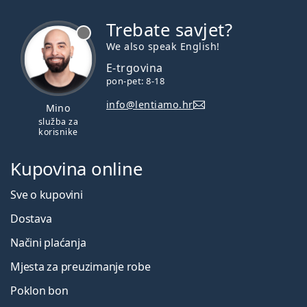
Trebate savjet?
je offline
We also speak English!
E-trgovina
pon-pet: 8-18
info@lentiamo.hr
Mino
služba za
korisnike
Kupovina online
Sve o kupovini
Dostava
Načini plaćanja
Mjesta za preuzimanje robe
Poklon bon