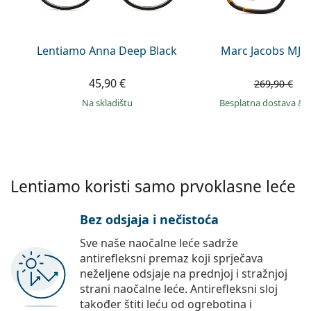
Persol
Prada
Lentiamo Anna Deep Black
Marc Jacobs MJ 1
Sve marke sunčanih naočala
45,90 €
1
269,90 €
na skladištu
Besplatna dostava
&
Lentiamo koristi samo prvoklasne leće
Bez odsjaja i nečistoća
Sve naše naočalne leće sadrže
antirefleksni premaz koji sprječava
neželjene odsjaje na prednjoj i stražnjoj
strani naočalne leće. Antirefleksni sloj
također štiti leću od ogrebotina i