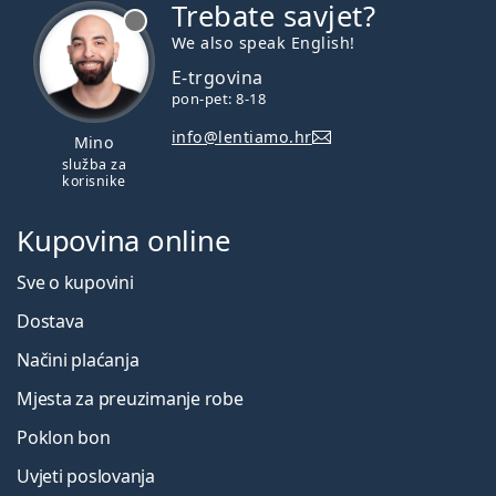
Trebate savjet?
je offline
We also speak English!
E-trgovina
pon-pet: 8-18
info@lentiamo.hr
Mino
služba za
korisnike
Kupovina online
Sve o kupovini
Dostava
Načini plaćanja
Mjesta za preuzimanje robe
Poklon bon
Uvjeti poslovanja