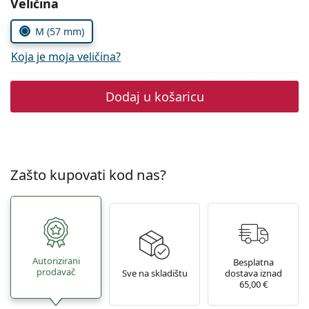
Odaberite parametre
Veličina
Persol
M (57 mm)
Prada
Koja je moja veličina?
Sve marke sunčanih naočala
Dodaj u košaricu
Zašto kupovati kod nas?
Autorizirani
Besplatna
prodavač
Sve na skladištu
dostava iznad
65,00 €