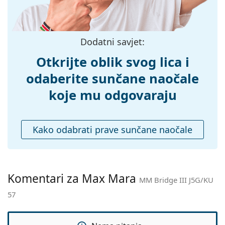
Težina:
45 g
Prilagodljivi
Da
Dodatni savjet:
jastučići za nos:
Dodaci
Otkrijte oblik svog lica i
Kutijica:
Da
odaberite sunčane naočale
Krpa za
Da
koje mu odgovaraju
čišćenje:
Ostalo
Kako odabrati prave sunčane naočale
Spol:
Ženske
Kategorija:
Sunčane naočale
Marka:
Max Mara
Komentari za Max Mara
MM Bridge III J5G/KU
Upotreba:
Moda
57
Kod:
MM Bridge III J5G/KU 57