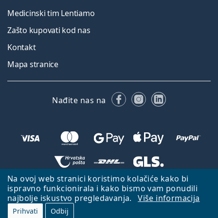
Medicinski tim Lentiamo
Zašto kupovati kod nas
Kontakt
Mapa stranice
Facebooku
Instagramu
LinkedIn
Nađite nas na
Na ovoj web stranici koristimo kolačiće kako bi
Natrag na početnu stranicu
Idi gore
ispravno funkcionirala i kako bismo vam ponudili
najbolje iskustvo pregledavanja.
Više informacija
Lentiamo.hr je u vlasništvu i upravljanju tvrtke Lentiamo s.r.o., Češka
Republika
S vama smo već 18 godina.
Prihvati
Odbij