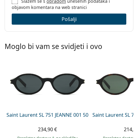
Slažem se s
obradom
unesenih podataka i
objavom komentara na web stranici
Pošalji
Moglo bi vam se svidjeti i ovo
Saint Laurent SL 751 JEANNE 001 50
Saint Laurent SL 7
234,90 €
214,9