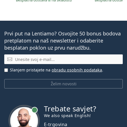
Besplatna dostava
&
na skladištu
Besplatna dostava
Prvi put na Lentiamo? Osvojite 50 bonus bodova
pretplatom na naš newsletter i odaberite
besplatan poklon uz prvu narudžbu.
E-mail
Slanjem pristajete na
obradu osobnih podataka
.
Želim novosti
Trebate savjet?
je online
We also speak English!
E-trgovina