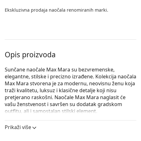
Ekskluzivna prodaja naočala renomiranih marki.
Opis proizvoda
Sunčane naočale Max Mara su bezvremenske,
elegantne, stilske i precizno izrađene. Kolekcija naočala
Max Mara stvorena je za modernu, neovisnu ženu koja
traži kvalitetu, luksuz i klasične detalje koji nisu
pretjerano raskošni. Naočale Max Mara naglasit će
vašu ženstvenost i savršen su dodatak gradskom
outfitu, ali i samostalan stilski element.
Max Mara MM Bridge III J5G/KU 57
su ženske sunčane
Prikaži više
naočale.
Iskoristite značajku virtualnog isprobavanja i