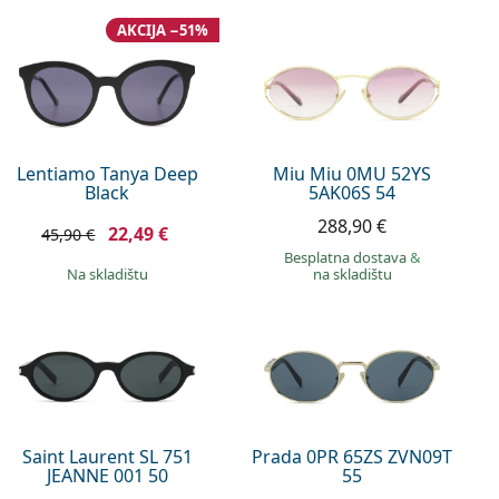
AKCIJA −51%
Lentiamo Tanya Deep
Miu Miu 0MU 52YS
Black
5AK06S 54
288,90 €
22,49 €
45,90 €
Besplatna dostava
&
na skladištu
na skladištu
Saint Laurent SL 751
Prada 0PR 65ZS ZVN09T
JEANNE 001 50
55