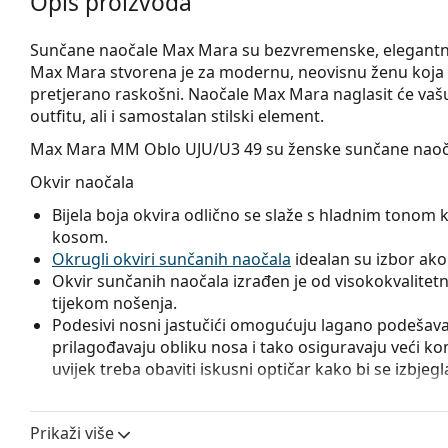
Opis proizvoda
Sunčane naočale Max Mara su bezvremenske, elegantne, 
Max Mara stvorena je za modernu, neovisnu ženu koja traž
pretjerano raskošni. Naočale Max Mara naglasit će va
outfitu, ali i samostalan stilski element.
Max Mara MM Oblo UJU/U3 49
su ženske sunčane naoč
Okvir naočala
Bijela boja okvira odlično se slaže s hladnim tonom 
kosom.
Okrugli okviri sunčanih naočala
idealan su izbor ako i
Okvir sunčanih naočala izrađen je od visokokvalitetne
tijekom nošenja.
Podesivi nosni jastučići omogućuju lagano podešavanj
prilagođavaju obliku nosa i tako osiguravaju veći k
uvijek treba obaviti iskusni optičar kako bi se izbjeg
Leće naočala
Prikaži više
Sive leće naočala ublažavaju intenzitet svjetla i odličn