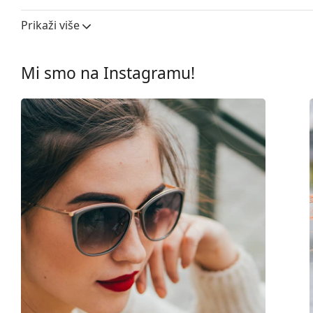
Širina leće:
49 mm
Prikaži više
Materijal leća:
Plastika
UV filtar 400:
Da
Mi smo na Instagramu!
Okviri
Oblik okvira:
Okrugle
Boja okvira:
Bijela
Materijal okvira:
Plastika
Veličina:
M
Širina:
133 mm
Dužina drškice:
140 mm
Širina mosta:
21 mm
Težina:
45 g
Prilagodljivi jastučići za nos:
Da