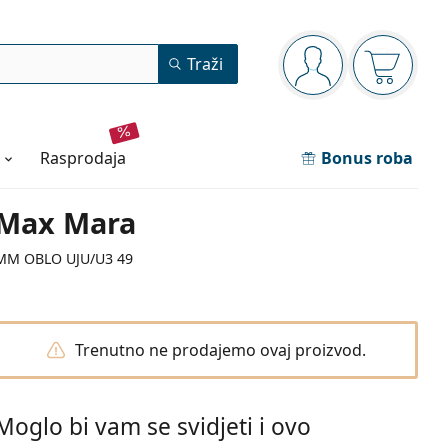
Navigacijska ploča
Traži
ste prijavljeni
Košarica
rasprodaja
Bonus roba
Max Mara
MM OBLO UJU/U3 49
Trenutno ne prodajemo ovaj proizvod.
Moglo bi vam se svidjeti i ovo