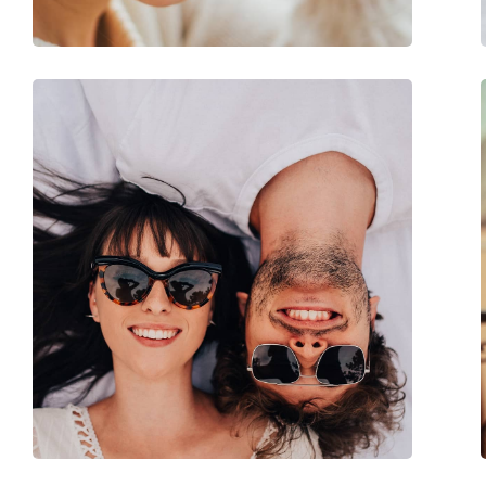
Dodaci
Kutijica:
Da
Krpa za čišćenje:
Da
Ostalo
Spol:
Ženske
Kategorija:
Sunčane naočale
Marka:
Max Mara
Upotreba:
Moda
Kod:
MM Oblo UJU/U3 4