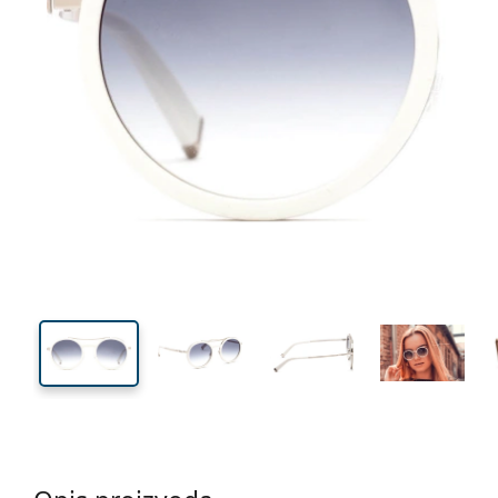
133 mm
Širina
Širina
leće
51 mm
49 mm
Visina leće
Širina leće