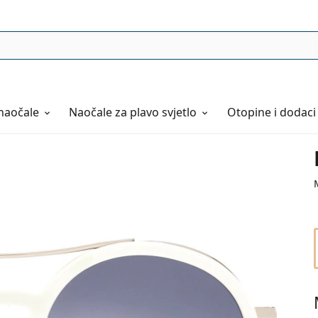
naočale
Naočale
za plavo svjetlo
Otopine i dodaci