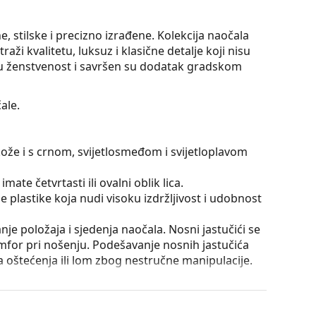
stilske i precizno izrađene. Kolekcija naočala
i kvalitetu, luksuz i klasične detalje koji nisu
šu ženstvenost i savršen su dodatak gradskom
ale.
kože i s crnom, svijetlosmeđom i svijetloplavom
mate četvrtasti ili ovalni oblik lica.
 plastike koja nudi visoku izdržljivost i udobnost
e položaja i sjedenja naočala. Nosni jastučići se
omfor pri nošenju. Podešavanje nosnih jastučića
la oštećenja ili lom zbog nestručne manipulacije.
e su za oči, jer ne utječu na kontrast niti