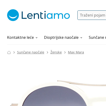
Pretraga
Prijava
Web navigacija
Otopine za leće
Sve o kupovini
Kontaktne leće
Dioptrijske naočale
Sunčane 
Sunčane naočale
Ženske
Max Mara