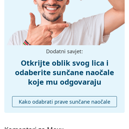
Širina:
140 mm
Dužina drškice:
140 mm
Širina mosta:
17 mm
Težina:
45 g
Prilagodljivi
Ne
Dodatni savjet:
jastučići za nos:
Dodaci
Otkrijte oblik svog lica i
Kutijica:
Da
odaberite sunčane naočale
Krpa za
Da
koje mu odgovaraju
čišćenje:
Ostalo
Kako odabrati prave sunčane naočale
Spol:
Ženske
Kategorija:
Sunčane naočale
Marka:
Mexx