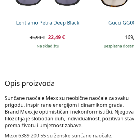
Persol
Prada
Lentiamo Petra Deep Black
Gucci GG002
Sve marke sunčanih naočala
22,49 €
169,9
45,90 €
na skladištu
Besplatna dostava
Opis proizvoda
Sunčane naočale Mexx su neobične naočale za svaku
prigodu, inspirirane energijom i dinamikom grada.
Brand Mexx je optimističan i nekonformistički. Njegova
filozofija je slobodan duh, individualnost, pozitivan stav
prema životu i umjetnost zabave.
Mexx 6389 200 55
su ženske sunčane naočale.