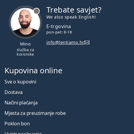
Trebate savjet?
je offline
We also speak English!
E-trgovina
pon-pet: 8-18
info@lentiamo.hr
Mino
služba za
korisnike
Kupovina online
Sve o kupovini
Dostava
Načini plaćanja
Mjesta za preuzimanje robe
Poklon bon