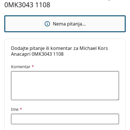
0MK3043 1108
pronašli više stilova ili provjerite naš
vodič za kupnju
naočala
ako trebate pomoć pri odabiru.
Ovo je medicinski proizvod. Prije uporabe pročitajte
Nema pitanja...
upute za uporabu.
Dodajte pitanje ili komentar za Michael Kors
Anacapri 0MK3043 1108
Komentar
*
Ime
*