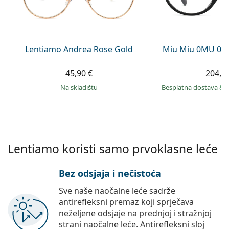
Persol
Prada
Sve marke sunčanih naočala
Lentiamo Andrea Rose Gold
Miu Miu 0MU 01
45,90 €
204,9
na skladištu
Besplatna dostava
&
Lentiamo koristi samo prvoklasne leće
Bez odsjaja i nečistoća
Sve naše naočalne leće sadrže
antirefleksni premaz koji sprječava
neželjene odsjaje na prednjoj i stražnjoj
strani naočalne leće. Antirefleksni sloj