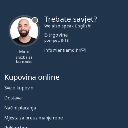
Trebate savjet?
je offline
We also speak English!
E-trgovina
pon-pet: 8-18
info@lentiamo.hr
Mino
služba za
korisnike
Kupovina online
Sve o kupovini
Dostava
Načini plaćanja
Mjesta za preuzimanje robe
Poklon bon