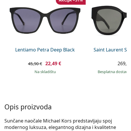
AKCIJA −51%
Persol
Prada
Sve marke sunčanih naočala
Lentiamo Petra Deep Black
Saint Laurent SL
22,49 €
269,9
45,90 €
na skladištu
Besplatna dostava
Opis proizvoda
Sunčane naočale Michael Kors predstavljaju spoj
modernog luksuza, elegantnog dizajna i kvalitetne