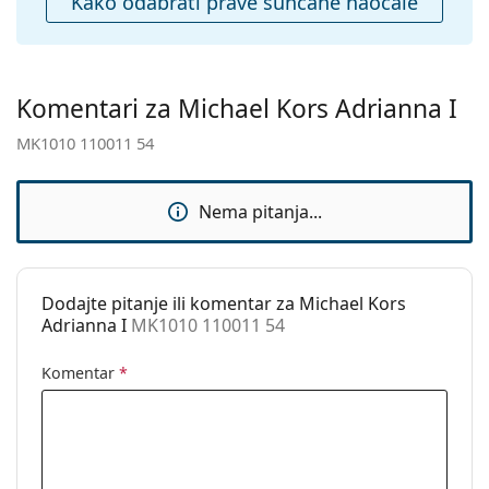
Kako odabrati prave sunčane naočale
Spol:
Ženske
Kategorija:
Sunčane naočale
Marka:
Michael Kors
Komentari za Michael Kors Adrianna I
Upotreba:
Moda
MK1010 110011 54
Kod:
MK1010 110011 54
Nema pitanja...
Dodajte pitanje ili komentar za Michael Kors
Adrianna I
MK1010 110011 54
Komentar
*