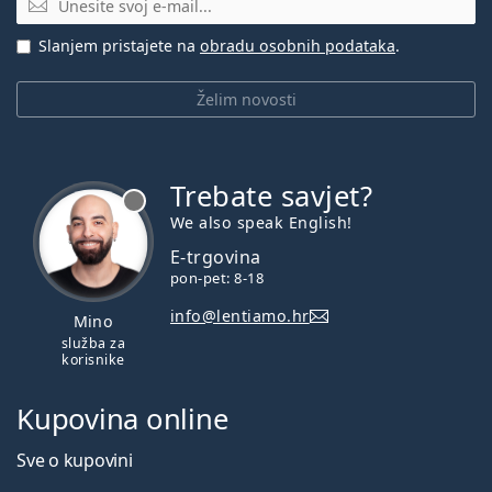
Slanjem pristajete na
obradu osobnih podataka
.
Želim novosti
Trebate savjet?
je offline
We also speak English!
E-trgovina
pon-pet: 8-18
info@lentiamo.hr
Mino
služba za
korisnike
Kupovina online
Sve o kupovini