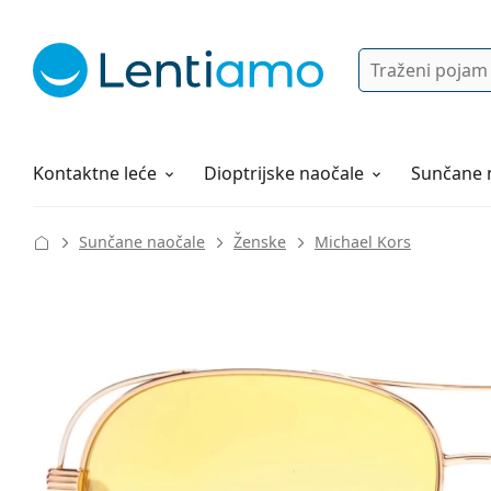
Pretraga
Prijava
Web navigacija
Otopine za leće
Sve o kupovini
Kontaktne leće
Dioptrijske naočale
Sunčane 
Sunčane naočale
Ženske
Michael Kors