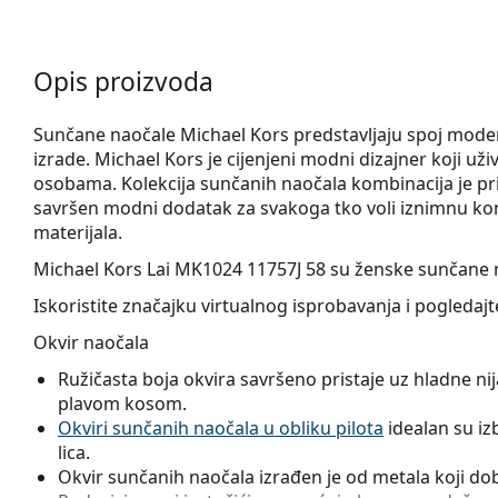
Opis proizvoda
Sunčane naočale Michael Kors predstavljaju spoj moder
izrade. Michael Kors je cijenjeni modni dizajner koji 
osobama. Kolekcija sunčanih naočala kombinacija je pri
savršen modni dodatak za svakoga tko voli iznimnu kombi
materijala.
Michael Kors Lai MK1024 11757J 58
su ženske sunčane 
Iskoristite značajku virtualnog isprobavanja i pogleda
Okvir naočala
Ružičasta boja okvira savršeno pristaje uz hladne nija
plavom kosom.
Okviri sunčanih naočala u obliku pilota
idealan su izb
lica.
Okvir sunčanih naočala izrađen je od metala koji dobr