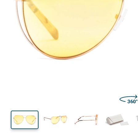
138 mm
Širina
Širina
leće
52 mm
58 mm
Visina leće
Širina leće