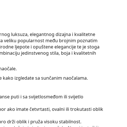
nog luksuza, elegantnog dizajna i kvalitetne
uživa veliku popularnost među brojnim poznatim
rodne ljepote i opuštene elegancije te je stoga
naciju jedinstvenog stila, boja i kvalitetnih
naočale.
jte kako izgledate sa sunčanim naočalama.
nse puti i sa svijetlosmeđom ili svijetlo
or ako imate četvrtasti, ovalni ili trokutasti oblik
o drži oblik i pruža visoku stabilnost.