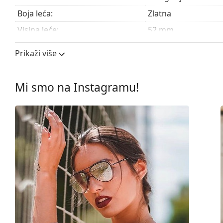
Boja leća:
Zlatna
Visina leće:
52 mm
Širina leće:
58 mm
Prikaži više
Materijal leća:
Plastika
UV filtar 400:
Da
Mi smo na Instagramu!
Okviri
Oblik okvira:
Pilot
Boja okvira:
Ružičasta
Materijal okvira:
Metal
Veličina:
M
Širina:
138 mm
Dužina drškice:
135 mm
Širina mosta:
13 mm