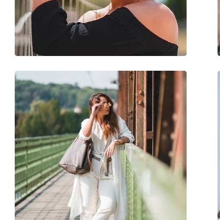
Težina:
50 g
Prilagodljivi jastučići za nos:
Da
Dodaci
Kutijica:
Da
Krpa za čišćenje:
Da
Ostalo
Spol:
Ženske
Kategorija:
Sunčane naočale
Marka:
Michael Kors
Upotreba:
Moda
Kod:
MK1024 11757J 58