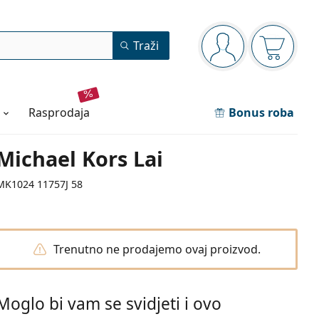
Navigacijska ploča
Traži
ste prijavljeni
Košarica
rasprodaja
Bonus roba
Michael Kors Lai
MK1024 11757J 58
Trenutno ne prodajemo ovaj proizvod.
Moglo bi vam se svidjeti i ovo