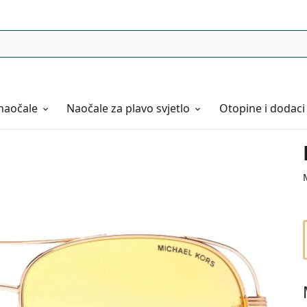
naočale
Naočale
za plavo svjetlo
Otopine i dodaci