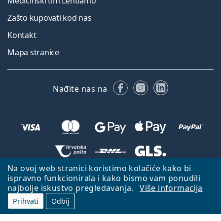
Medicinski tim Lentiamo
Zašto kupovati kod nas
Kontakt
Mapa stranice
Facebooku
Instagramu
LinkedIn
Nađite nas na
Na ovoj web stranici koristimo kolačiće kako bi
Natrag na početnu stranicu
Idi gore
ispravno funkcionirala i kako bismo vam ponudili
najbolje iskustvo pregledavanja.
Više informacija
Lentiamo.hr je u vlasništvu i upravljanju tvrtke Lentiamo s.r.o., Češka
Republika
S vama smo već 18 godina.
Prihvati
Odbij