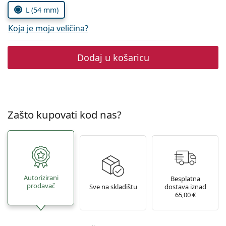
Persol
L (54 mm)
Prada
Koja je moja veličina?
Sve marke sunčanih naočala
Dodaj u košaricu
Zašto kupovati kod nas?
Autorizirani
Besplatna
prodavač
Sve na skladištu
dostava iznad
65,00 €