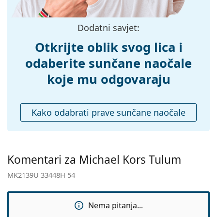
Težina:
130 g
Pogledajte cijelu ponudu
sunčanih naočala
, gdje
Prilagodljivi
Ne
možete pronaći više stilova omiljenih marki.
Dodatni savjet:
jastučići za nos:
Otkrijte oblik svog lica i
Fleksibilni
Ne
zglob:
odaberite sunčane naočale
Dodaci
koje mu odgovaraju
Kutijica:
Da
Krpa za
Da
Kako odabrati prave sunčane naočale
čišćenje:
Ostalo
Spol:
Ženske
Komentari za Michael Kors Tulum
Kategorija:
Sunčane naočale
MK2139U 33448H 54
Marka:
Michael Kors
Upotreba:
Moda
Nema pitanja...
Kod:
MK2139U 33448H 54