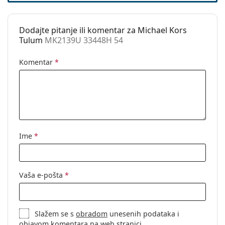
Dodajte pitanje ili komentar za Michael Kors
Tulum
MK2139U 33448H 54
Komentar
*
Ime
*
Vaša e-pošta
*
Slažem se s
obradom
unesenih podataka i
objavom komentara na web stranici