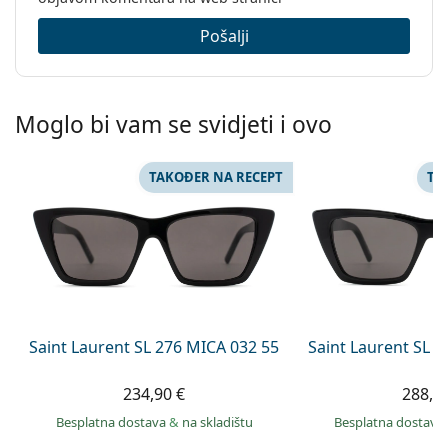
Pošalji
Moglo bi vam se svidjeti i ovo
TAKOĐER NA RECEPT
TA
Saint Laurent SL 276 MICA 032 55
Saint Laurent SL 
234,90 €
288,9
Besplatna dostava
&
na skladištu
Besplatna dostava