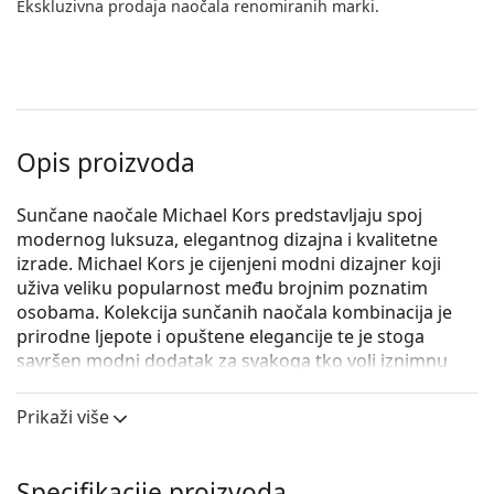
Ekskluzivna prodaja naočala renomiranih marki.
Opis proizvoda
Sunčane naočale Michael Kors predstavljaju spoj
modernog luksuza, elegantnog dizajna i kvalitetne
izrade. Michael Kors je cijenjeni modni dizajner koji
uživa veliku popularnost među brojnim poznatim
osobama. Kolekcija sunčanih naočala kombinacija je
prirodne ljepote i opuštene elegancije te je stoga
savršen modni dodatak za svakoga tko voli iznimnu
kombinaciju jedinstvenog stila, boja i kvalitetnih
materijala.
Prikaži više
Michael Kors Tulum MK2139U 33448H 54
su ženske
sunčane naočale.
Specifikacije proizvoda