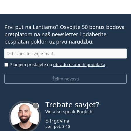
Prvi put na Lentiamo? Osvojite 50 bonus bodova
pretplatom na naš newsletter i odaberite
besplatan poklon uz prvu narudžbu.
E-mail
Slanjem pristajete na
obradu osobnih podataka
.
Želim novosti
Trebate savjet?
je offline
We also speak English!
E-trgovina
pon-pet: 8-18