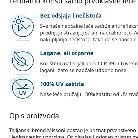
Lentiamo koristi samo prvoklasne leće
Bez odsjaja i nečistoća
Sve naše naočalne leće sadrže antirefleks
prednjoj i stražnjoj strani naočalne leće. A
nakupljanja nečistoća, tako da se naočale 
Lagane, ali otporne
Korišteni materijali poput CR-39 ili Trivex 
lagani i zato se naočale udobno nose.
100% UV zaštita
Naše leće pružaju 100% zaštitu od UV zrač
Opis proizvoda
Talijanski brend Missoni postao je poznat prvenstveno 
i jedinstvenim uzorcima. Originalan i zaigran pristup modi