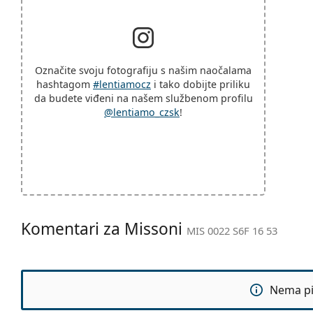
Označite svoju fotografiju s našim naočalama
hashtagom
#lentiamocz
i tako dobijte priliku
da budete viđeni na našem službenom profilu
@lentiamo_czsk
!
Komentari za Missoni
MIS 0022 S6F 16 53
Nema pit