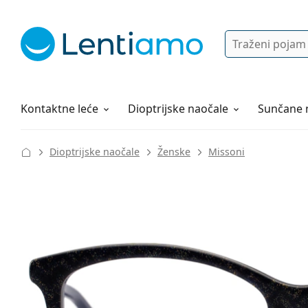
Pretraga
Prijava
Web navigacija
Otopine za leće
Sve o kupovini
Kontaktne leće
Dioptrijske naočale
Sunčane 
Dioptrijske naočale
Ženske
Missoni