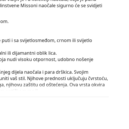
edinstvene Missoni naočale sigurno će se svidjeti
jom.
puti i sa svijetlosmeđom, crnom ili svijetlo
ni ili dijamantni oblik lica.
 koja nudi visoku otpornost, udobno nošenje
išnjeg dijela naočala i para drškica. Svojim
iti vaš stil. Njihove prednosti uključuju čvrstoću,
a, njihovu zaštitu od oštećenja. Ova vrsta okvira
ećom optičkom moći.
utrole i njena izvedba mogu se razlikovati.
je i njegu naočala. Neki modeli umjesto krpe mogu