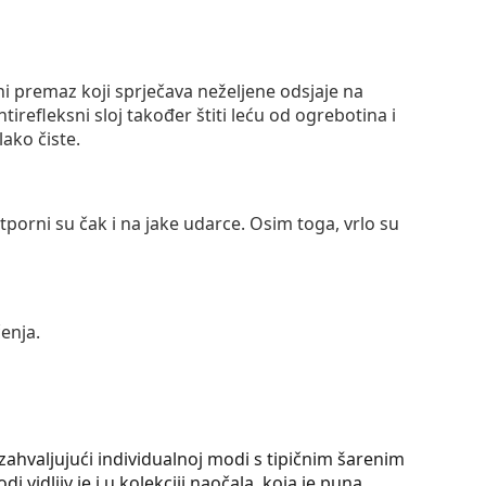
ni premaz koji sprječava neželjene odsjaje na
ntirefleksni sloj također štiti leću od ogrebotina i
lako čiste.
otporni su čak i na jake udarce. Osim toga, vrlo su
enja.
zahvaljujući individualnoj modi s tipičnim šarenim
 vidljiv je i u kolekciji naočala, koja je puna