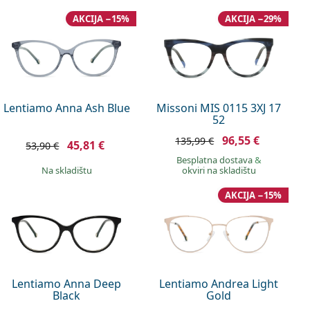
AKCIJA −15%
AKCIJA −29%
Lentiamo Anna Ash Blue
Missoni MIS 0115 3XJ 17
52
96,55 €
135,99 €
45,81 €
53,90 €
Besplatna dostava
&
na skladištu
okviri na skladištu
AKCIJA −15%
Lentiamo Anna Deep
Lentiamo Andrea Light
Black
Gold