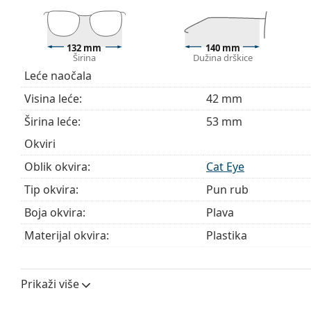
Istražite cijelu ponudu
dioptrijskih naočala
kako biste pr
kupnju naočala
ako trebate pomoć pri odabiru.
Ovo je medicinski proizvod. Prije uporabe pročitajte u
132 mm
140 mm
Širina
Dužina drškice
Leće naočala
Visina leće:
42 mm
Širina leće:
53 mm
Okviri
Oblik okvira:
Cat Eye
Tip okvira:
Pun rub
Boja okvira:
Plava
Materijal okvira:
Plastika
Veličina:
M
Širina:
132 mm
Prikaži više
Dužina drškice:
140 mm