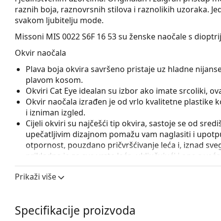
raznih boja, raznovrsnih stilova i raznolikih uzoraka. J
svakom ljubitelju mode.
Missoni MIS 0022 S6F 16 53
su ženske naočale s dioptri
Okvir naočala
Plava boja okvira savršeno pristaje uz hladne nijanse 
plavom kosom.
Okviri Cat Eye idealan su izbor ako imate srcoliki, oval
Okvir naočala izrađen je od vrlo kvalitetne plastike
i izniman izgled.
Cijeli okviri su najčešći tip okvira, sastoje se od sred
upečatljivim dizajnom pomažu vam naglasiti i upotpun
otpornost, pouzdano pričvršćivanje leća i, iznad sveg
prikladna je za sve vrste leća, uključujući i one s v
Pribor
Prikaži više
Naočale isporučujemo s originalnom futrolom. Boja f
Krpa koja se nalazi u pakiranju idealna je za čišćen
Specifikacije proizvoda
sadržavati tekstilnu vrećicu.