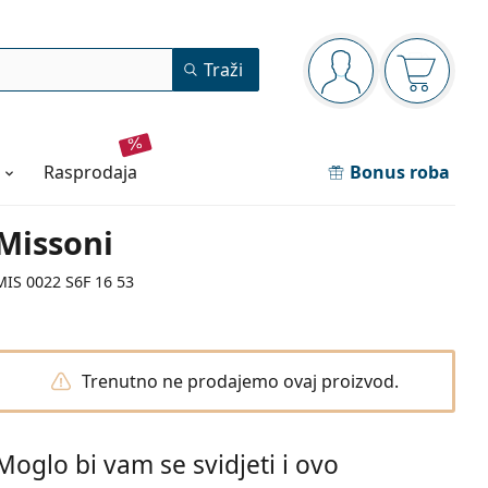
Navigacijska ploča
Traži
ste prijavljeni
Košarica
rasprodaja
Bonus roba
Missoni
MIS 0022 S6F 16 53
Trenutno ne prodajemo ovaj proizvod.
Moglo bi vam se svidjeti i ovo