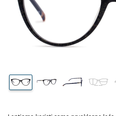
132 mm
Širina
Širina
leće
42 mm
53 mm
Visina leće
Širina leće