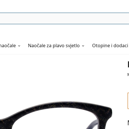
naočale
Naočale
za plavo svjetlo
Otopine i dodaci