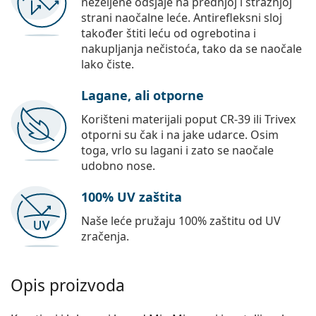
neželjene odsjaje na prednjoj i stražnjoj
strani naočalne leće. Antirefleksni sloj
također štiti leću od ogrebotina i
nakupljanja nečistoća, tako da se naočale
lako čiste.
Lagane, ali otporne
Korišteni materijali poput CR-39 ili Trivex
otporni su čak i na jake udarce. Osim
toga, vrlo su lagani i zato se naočale
udobno nose.
100% UV zaštita
Naše leće pružaju 100% zaštitu od UV
zračenja.
Opis proizvoda