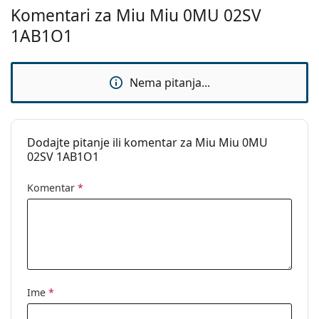
upute za uporabu.
Komentari za Miu Miu 0MU 02SV
1AB1O1
Nema pitanja...
Dodajte pitanje ili komentar za Miu Miu 0MU
02SV 1AB1O1
Komentar
*
Ime
*