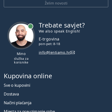
Želim novosti
Trebate savjet?
je online
We also speak English!
E-trgovina
pon-pet: 8-18
info@lentiamo.hr
Mino
služba za
korisnike
Kupovina online
Sve o kupovini
Dostava
Načini plaćanja
Mjesta za preuzimanje robe