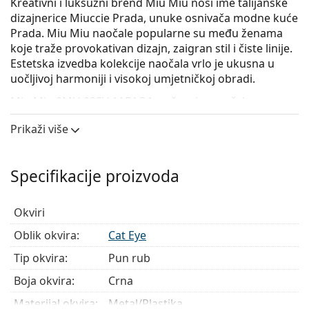
Kreativni i luksuzni brend Miu Miu nosi ime talijanske
dizajnerice Miuccie Prada, unuke osnivača modne kuće
Prada. Miu Miu naočale popularne su među ženama
koje traže provokativan dizajn, zaigran stil i čiste linije.
Estetska izvedba kolekcije naočala vrlo je ukusna u
uočljivoj harmoniji i visokoj umjetničkoj obradi.
Miu Miu 0MU 02SV 1AB1O1
su ženske naočale s
dioptrijom.
Prikaži više
Iskoristite značajku virtualnog isprobavanja i
pogledajte kako izgledate s naočalama.
Specifikacije proizvoda
Okvir naočala
Crna boja okvira savršeno pristaje uz hladne nijanse
Okviri
puti i sa svijetlosmeđom, crnom ili svijetlo
plavom kosom.
Oblik okvira:
Cat Eye
Okviri Cat Eye idealan su izbor ako imate srcoliki,
Tip okvira:
Pun rub
ovalni ili dijamantni oblik lica.
Okvir naočala izrađen je u kombinaciji metala
Boja okvira:
Crna
i plastike. Nudi visoku otpornost, čvrstoću
Materijal okvira:
Metal/Plastika
i neobičan stil.