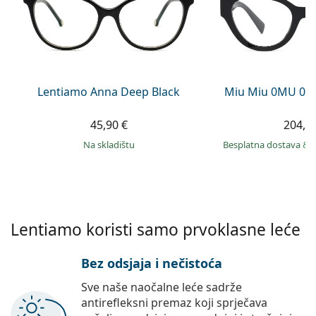
Persol
Prada
Sve marke sunčanih naočala
Lentiamo Anna Deep Black
Miu Miu 0MU 01
45,90 €
204,9
na skladištu
Besplatna dostava
&
Lentiamo koristi samo prvoklasne leće
Bez odsjaja i nečistoća
Sve naše naočalne leće sadrže
antirefleksni premaz koji sprječava