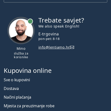
Trebate savjet?
je online
We also speak English!
E-trgovina
pon-pet: 8-18
info@lentiamo.hr
Mino
služba za
korisnike
Kupovina online
Sve o kupovini
Dostava
Načini plaćanja
Mjesta za preuzimanje robe