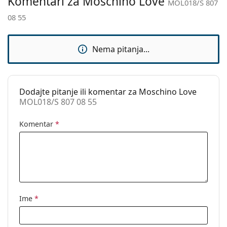
Komentari za Moschino Love
MOL018/S 807
Upotreba:
Moda
08 55
Kod:
MOL018/S 807 08 55
Nema pitanja...
Dodajte pitanje ili komentar za Moschino Love
MOL018/S 807 08 55
Komentar
*
Ime
*