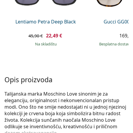
Persol
Prada
Lentiamo Petra Deep Black
Gucci GG002
Sve marke sunčanih naočala
22,49 €
169,9
45,90 €
na skladištu
Besplatna dostava
Opis proizvoda
Talijanska marka Moschino Love sinonim je za
eleganciju, originalnost i nekonvencionalan pristup
modi. Ono što ne smije nedostajati ni u jednoj njezinoj
kolekciji je crvena boja koja simbolizira bitnu radost
života. Kolekcija sunčanih naočala Moschino Love
odlikuje se inventivnošću, kreativnošću i priličnom