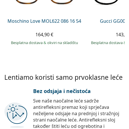
Persol
Prada
Moschino Love MOL622 086 16 54
Gucci GG002
Sve marke sunčanih naočala
164,90 €
143,9
Besplatna dostava
&
okviri na skladištu
Besplatna dostava
&
Lentiamo koristi samo prvoklasne leće
Bez odsjaja i nečistoća
Sve naše naočalne leće sadrže
antirefleksni premaz koji sprječava
neželjene odsjaje na prednjoj i stražnjoj
strani naočalne leće. Antirefleksni sloj
također štiti leću od ogrebotina i