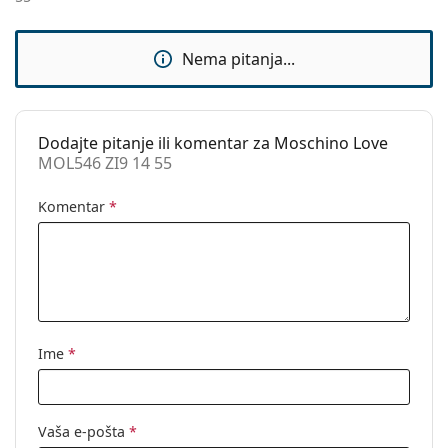
Sunčani klip:
Ne
Dodaci
Nema pitanja...
Kutijica:
Da
Krpa za
Da
čišćenje:
Dodajte pitanje ili komentar za Moschino Love
MOL546 ZI9 14 55
Ostalo
Spol:
Ženske
Komentar
*
Kategorija:
Dioptrijske naočale
Marka:
Moschino Love
Kod:
MOL546 ZI9 14 55
Ime
*
Vaša e-pošta
*