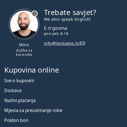
Trebate savjet?
je offline
We also speak English!
E-trgovina
pon-pet: 8-18
info@lentiamo.hr
Mino
služba za
korisnike
Kupovina online
Sve o kupovini
Dostava
Načini plaćanja
Mjesta za preuzimanje robe
Poklon bon