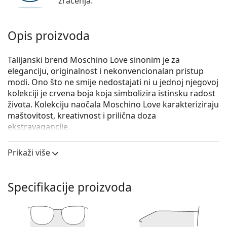
zračenja.
Opis proizvoda
Talijanski brend Moschino Love sinonim je za
eleganciju, originalnost i nekonvencionalan pristup
modi. Ono što ne smije nedostajati ni u jednoj njegovoj
kolekciji je crvena boja koja simbolizira istinsku radost
života. Kolekciju naočala Moschino Love karakteriziraju
maštovitost, kreativnost i prilična doza
ekstravagancije.
Moschino Love MOL558 086 16 54
su ženske naočale s
Prikaži više
dioptrijom.
Okvir naočala
Specifikacije proizvoda
Smeđa boja okvira savršeno pristaje uz tople
nijanse puti i sa svijetlosmeđom, crnom ili
tamnoplavom kosom.
Četvrtasti okviri idealan su izbor ako imate okrugli,