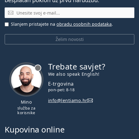
E-mail
Slanjem pristajete na
obradu osobnih podataka
.
Želim novosti
Trebate savjet?
je offline
We also speak English!
E-trgovina
pon-pet: 8-18
info@lentiamo.hr
Mino
služba za
korisnike
Kupovina online