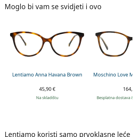
Persol
Moglo bi vam se svidjeti i ovo
Prada
Sve marke sunčanih naočala
Lentiamo Anna Havana Brown
Moschino Love MO
45,90 €
164,9
na skladištu
Besplatna dostava
&
Lentiamo koristi samo prvoklasne leće