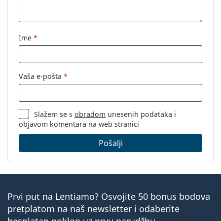
Kod:
MOL558 086 16 54
Ime
*
Vaša e-pošta
*
Slažem se s
obradom
unesenih podataka i
objavom komentara na web stranici
Pošalji
Prvi put na Lentiamo? Osvojite 50 bonus bodova
pretplatom na naš newsletter i odaberite
besplatan poklon uz prvu narudžbu.