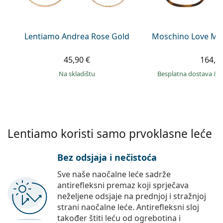
Persol
Prada
Lentiamo Andrea Rose Gold
Moschino Love MO
Sve marke sunčanih naočala
45,90 €
164,9
na skladištu
Besplatna dostava
&
Lentiamo koristi samo prvoklasne leće
Bez odsjaja i nečistoća
Sve naše naočalne leće sadrže
antirefleksni premaz koji sprječava
neželjene odsjaje na prednjoj i stražnjoj
strani naočalne leće. Antirefleksni sloj
također štiti leću od ogrebotina i