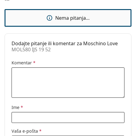
Sunčani klip:
Ne
Ovo je medicinski proizvod. Prije uporabe pročitajte
Dodaci
upute za uporabu.
Nema pitanja...
Kutijica:
Da
Krpa za
Da
čišćenje:
Dodajte pitanje ili komentar za Moschino Love
MOL580 IJS 19 52
Ostalo
Spol:
Ženske
Komentar
*
Kategorija:
Dioptrijske naočale
Marka:
Moschino Love
Kod:
MOL580 IJS 19 52
Ime
*
Vaša e-pošta
*