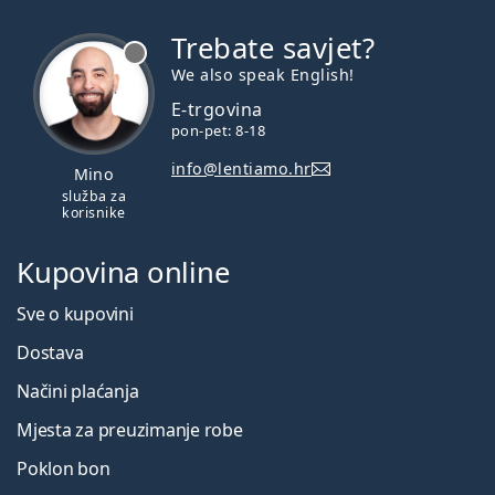
Trebate savjet?
je offline
We also speak English!
E-trgovina
pon-pet: 8-18
info@lentiamo.hr
Mino
služba za
korisnike
Kupovina online
Sve o kupovini
Dostava
Načini plaćanja
Mjesta za preuzimanje robe
Poklon bon