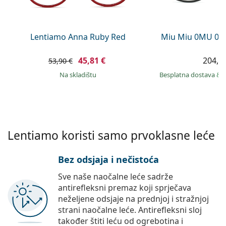
Persol
Prada
Lentiamo Anna Ruby Red
Miu Miu 0MU 09
Sve marke sunčanih naočala
45,81 €
204,9
53,90 €
na skladištu
Besplatna dostava
&
Lentiamo koristi samo prvoklasne leće
Bez odsjaja i nečistoća
Sve naše naočalne leće sadrže
antirefleksni premaz koji sprječava
neželjene odsjaje na prednjoj i stražnjoj
strani naočalne leće. Antirefleksni sloj
također štiti leću od ogrebotina i