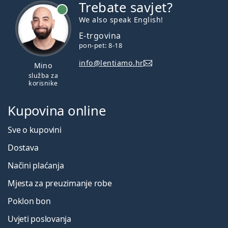
Trebate savjet?
je online
We also speak English!
E-trgovina
pon-pet: 8-18
info@lentiamo.hr
Mino
služba za
korisnike
Kupovina online
Sve o kupovini
Dostava
Načini plaćanja
Mjesta za preuzimanje robe
Poklon bon
Uvjeti poslovanja