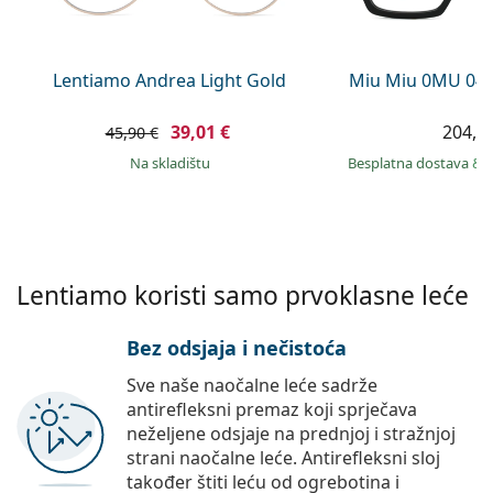
Persol
Prada
Lentiamo Andrea Light Gold
Miu Miu 0MU 04
Sve marke sunčanih naočala
39,01 €
204,9
45,90 €
na skladištu
Besplatna dostava
&
Lentiamo koristi samo prvoklasne leće
Bez odsjaja i nečistoća
Sve naše naočalne leće sadrže
antirefleksni premaz koji sprječava
neželjene odsjaje na prednjoj i stražnjoj
strani naočalne leće. Antirefleksni sloj
također štiti leću od ogrebotina i