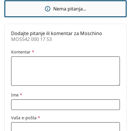
upute za uporabu.
Sunčani klip:
Ne
Nema pitanja...
Dodaci
Kutijica:
Da
Dodajte pitanje ili komentar za Moschino
Krpa za
Da
MOS542 000 17 53
čišćenje:
Ostalo
Komentar
*
Spol:
Ženske
Kategorija:
Dioptrijske naočale
Marka:
Moschino
Kod:
MOS542 000 17 53
Ime
*
Vaša e-pošta
*