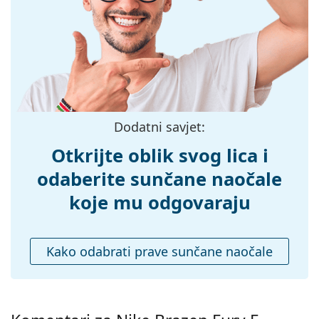
Širina:
131 mm
Dužina drškice:
130 mm
Širina mosta:
17 mm
Težina:
100 g
Prilagodljivi
Ne
Dodatni savjet:
jastučići za nos:
Otkrijte oblik svog lica i
Fleksibilni
Ne
zglob:
odaberite sunčane naočale
Dodaci
koje mu odgovaraju
Kutijica:
Da
Krpa za
Da
Kako odabrati prave sunčane naočale
čišćenje:
Ostalo
Spol:
Muške