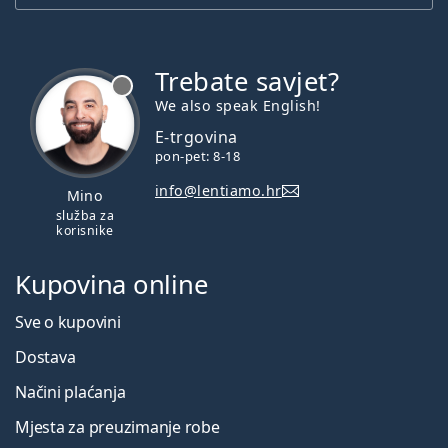
Trebate savjet?
je offline
We also speak English!
E-trgovina
pon-pet: 8-18
info@lentiamo.hr
Mino
služba za
korisnike
Kupovina online
Sve o kupovini
Dostava
Načini plaćanja
Mjesta za preuzimanje robe