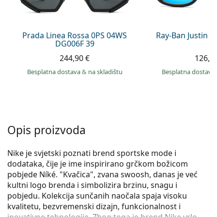
Persol
Prada
Prada Linea Rossa 0PS 04WS
Ray-Ban Justin 
DG006F 39
Sve marke sunčanih naočala
244,90 €
126,9
Besplatna dostava
&
na skladištu
Besplatna dostava
Opis proizvoda
Nike je svjetski poznati brend sportske mode i
dodataka, čije je ime inspirirano grčkom božicom
pobjede Níké. "Kvačica", zvana swoosh, danas je već
kultni logo brenda i simbolizira brzinu, snagu i
pobjedu. Kolekcija sunčanih naočala spaja visoku
kvalitetu, bezvremenski dizajn, funkcionalnost i