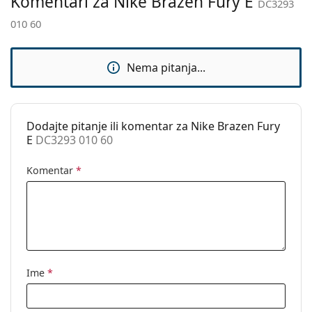
Komentari za Nike Brazen Fury E
Kategorija:
Sunčane naočale
DC3293
010 60
Marka:
Nike
Upotreba:
Sport
Nema pitanja...
Pogodno za
Planinarenje
sport:
Kod:
DC3293 010 60
Dodajte pitanje ili komentar za Nike Brazen Fury
E
DC3293 010 60
Komentar
*
Ime
*