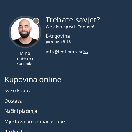
Trebate savjet?
je offline
We also speak English!
E-trgovina
pon-pet: 8-18
info@lentiamo.hr
Mino
služba za
korisnike
Kupovina online
Sve o kupovini
Dostava
Načini plaćanja
Mjesta za preuzimanje robe
Poklon bon