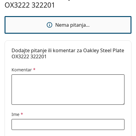
OX3222 322201
Pribor
Naočale isporučujemo s originalnom futrolom. Boja
Nema pitanja...
futrole i njena izvedba mogu se razlikovati.
Krpa koja se nalazi u pakiranju idealna je za čišćenje
i njegu naočala. Neki modeli umjesto krpe mogu
sadržavati tekstilnu vrećicu.
Dodajte pitanje ili komentar za Oakley Steel Plate
Istražite cijelu ponudu
dioptrijskih naočala
kako biste
OX3222 322201
pronašli više stilova ili provjerite naš
vodič za kupnju
naočala
ako trebate pomoć pri odabiru.
Komentar
*
Ovo je medicinski proizvod. Prije uporabe pročitajte
upute za uporabu.
Ime
*