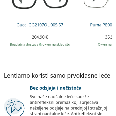
Persol
Prada
Sve marke sunčanih naočala
Gucci GG2107OL 005 57
Puma PE0027
204,90 €
35,99
Besplatna dostava
&
okviri na skladištu
okviri na s
Lentiamo koristi samo prvoklasne leće
Bez odsjaja i nečistoća
Sve naše naočalne leće sadrže
antirefleksni premaz koji sprječava
neželjene odsjaje na prednjoj i stražnjoj
strani naočalne leće. Antirefleksni sloj