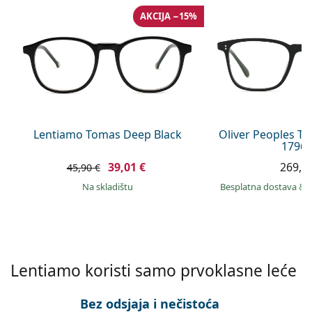
Persol
AKCIJA −15%
Prada
Sve marke sunčanih naočala
Lentiamo Tomas Deep Black
Oliver Peoples T
1796 
39,01 €
269,9
45,90 €
na skladištu
Besplatna dostava
&
Lentiamo koristi samo prvoklasne leće
Bez odsjaja i nečistoća