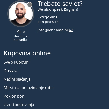
Trebate savjet?
je offline
We also speak English!
E-trgovina
pon-pet: 8-18
info@lentiamo.hr
Mino
služba za
korisnike
Kupovina online
Sve o kupovini
Dostava
Načini plaćanja
Mjesta za preuzimanje robe
Poklon bon
Uvjeti poslovanja