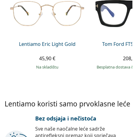
Persol
Prada
Sve marke sunčanih naočala
Lentiamo Eric Light Gold
Tom Ford FT56
45,90 €
208,9
na skladištu
Besplatna dostava
&
Lentiamo koristi samo prvoklasne leće
Bez odsjaja i nečistoća
Sve naše naočalne leće sadrže
antirefleksni premaz koji sprječava