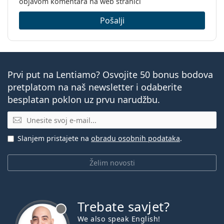
objavom komentara na web stranici
Pošalji
Prvi put na Lentiamo? Osvojite 50 bonus bodova
pretplatom na naš newsletter i odaberite
besplatan poklon uz prvu narudžbu.
E-mail
Slanjem pristajete na
obradu osobnih podataka
.
Želim novosti
Trebate savjet?
je offline
We also speak English!