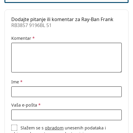
Dodaci
Kutijica:
Da
Dodajte pitanje ili komentar za Ray-Ban Frank
Krpa za
Da
RB3857 9196BL 51
čišćenje:
Ostalo
Komentar
*
Spol:
Unisex
Kategorija:
Dioptrijske naočale
Naočale s filterom plave svjetlosti
Marka:
Ray-Ban
Ime
*
Kod:
RB3857 9196BL 51
Vaša e-pošta
*
Slažem se s
obradom
unesenih podataka i