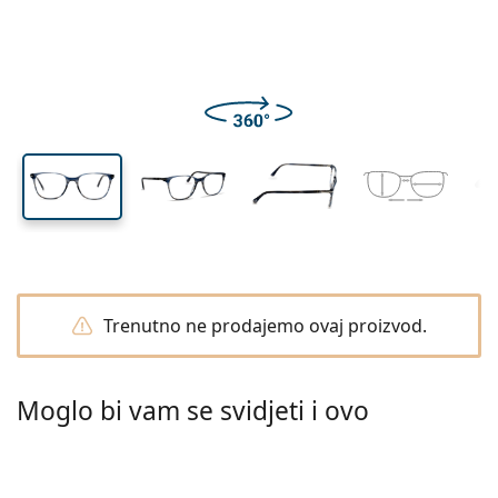
Putne
Oblik okvira
Novi proizvodi
Visina leće
Širina leće
Širina mosta
Redovito slanje leća
Kutijice
Air Optix
Oblik okvira
Obojene
Lentiamo
Dugoročne
Naočale za plavo svjetlo
Rasprodaja
Tip
Akcije
Ženske
Muške
Dječje
Pribor
Povoljna pakiranja po 4
Vrsta leća
Za tvrde kontaktne leće
Četvrtaste
Rasprodaja
Poklon bon
Inspiracija i savjeti
Soflens
Četvrtaste
Povoljni paketi
Ray-Ban
Računalne naočale
Održivo
Oblik okvira
Novi proizvodi
Marka
Zrcalne
Za mekane kontaktne leće
Pravokutne
Održivo
Otopine za leće
–
po vrsti
Sve naočale
Kako kupovati naočale online
rasprodaja
Purevision
Pravokutne
Vogue
Sunčana kliješta
Marka
Poklon bon
Četvrtaste
Limitirano izdanje
Namjena
Lentiamo
Polarizirane
Fiziološke otopine
Okrugle
Poklon bon
Otopine za leće –
po volumenu
Višenamjenske
Vodič za kupovinu naočala
Proclear
Okrugle
Esprit
Inspiracija i savjeti
Naočale za čitanje
Lentiamo
Pravokutne
Rasprodaja
Inspiracija i savjeti
Sport
Bonus roba
Ray-Ban
Fotokromatske
Sve otopine
Pilot
Otopine za leće –
povoljniji paket
50 do 120 ml
Peroksidne
Izmjerite udaljenost zjenica
Clariti
Pilot
Sve naočale za računalo
Polaroid
Vodič za kupovinu naočala
Sunčane naočale za čitanje
Izipizi
Okrugle
Održivo
Sve sunčane naočale
Vodič za sunčane naočale
Moda
Polaroid
Gradijentne
Naočale
Povoljna pakiranja po 2
Cat Eye
225 do 500 ml
Bez konzervansa
Vodič za sunčane naočale s dioptrijom
Precision
Cat Eye
Sve o kupovini
Emporio Armani
Računalne naočale za čitanje
Računalne naočale za čitanje
Ray-Ban
Cat Eye
Poklon bon
Vodič za sunčane naočale s dioptrijom
Naočale preko naočala
Meller
Kontaktne leće
Lančići za naočale
Povoljna pakiranja po 3
Putne
Vodič za darove
Total
Armani Exchange
Vodič za darove
Sve marke
Načini dostave
Vodič za darove
Trebate savjet?
Sunčane naočale za čitanje
Akcije
Oakley
Kutijice
Kutije za naočale
Trenutno ne prodajemo ovaj proizvod.
Povoljna pakiranja po 4
Za tvrde kontaktne leće
We also speak English!
Hugo Boss
Načini plaćanja
Sav pribor
Sunčane naočale s dioptrijom
Poklon bon
pon-pet: 8-18
Michael Kors
Kozmetika
Ostali dodaci
Za mekane kontaktne leće
info@lentiamo.hr
Michael Kors
Bonus program
Moglo bi vam se svidjeti i ovo
Emporio Armani
Kapi za oči
Fiziološke otopine
Marc Jacobs
Gucci
Sve otopine
je offline
Sve marke naočala