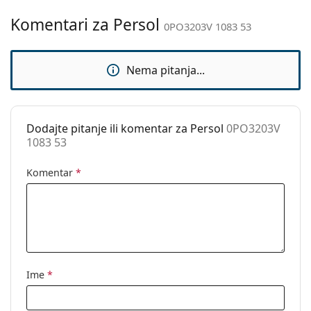
Ovo je medicinski proizvod. Prije uporabe pročitajte
Komentari za Persol
Prilagodljivi
Ne
upute za uporabu.
0PO3203V 1083 53
jastučići za nos:
Sunčani klip:
Ne
Nema pitanja...
Dodaci
Kutijica:
Da
Dodajte pitanje ili komentar za Persol
0PO3203V
Krpa za
Da
1083 53
čišćenje:
Ostalo
Komentar
*
Spol:
Ženske
Kategorija:
Dioptrijske naočale
Marka:
Persol
Kod:
0PO3203V 1083 53
Ime
*