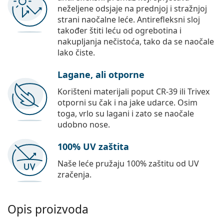
neželjene odsjaje na prednjoj i stražnjoj
strani naočalne leće. Antirefleksni sloj
također štiti leću od ogrebotina i
nakupljanja nečistoća, tako da se naočale
lako čiste.
Lagane, ali otporne
Korišteni materijali poput CR-39 ili Trivex
otporni su čak i na jake udarce. Osim
toga, vrlo su lagani i zato se naočale
udobno nose.
100% UV zaštita
Naše leće pružaju 100% zaštitu od UV
zračenja.
Opis proizvoda