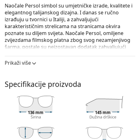
Naočale Persol simbol su umjetničke izrade, kvalitete i
elegantnog talijanskog dizajna. I danas se ručno
izrađuju u tvornici u Italiji, a zahvaljujući
karakterističnim strelicama na stranicama okvira
poznate su diljem svijeta. Naočale Persol, omiljene
zvijezdama filmskog platna zbog svog nezamjenjivog
šarma, postale su neizostavan dodatak zahvaljujući
visokoj kvaliteti, tradicionalnim oblicima i kultnoj
reputaciji.
Prikaži više
Persol 0PO3203V 1083 53
su ženske naočale s
dioptrijom.
Specifikacije proizvoda
Okvir naočala
Siva boja okvira odlično se slaže s hladnim tonom
kože i s riđom, sivom, bijelom ili tamnoplavom
kosom.
136 mm
145 mm
Širina
Dužina drškice
Pravokutni okviri idealan su izbor ako imate ovalni
ili okrugli oblik lica.
Okvir naočala izrađen je od vrlo kvalitetne plastike
koja nudi visoku otpornost, udobno nošenje