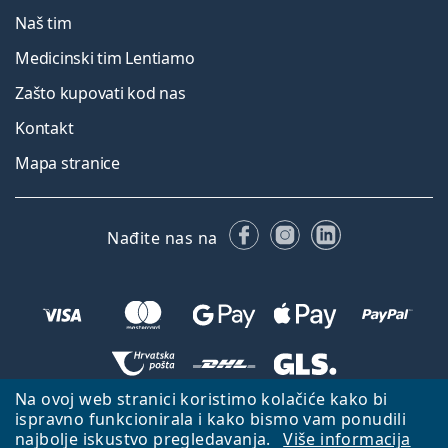
Naš tim
Medicinski tim Lentiamo
Zašto kupovati kod nas
Kontakt
Mapa stranice
Facebooku
Instagramu
LinkedIn
Nađite nas na
Na ovoj web stranici koristimo kolačiće kako bi
Natrag na početnu stranicu
Idi gore
ispravno funkcionirala i kako bismo vam ponudili
najbolje iskustvo pregledavanja.
Više informacija
Lentiamo.hr je u vlasništvu i upravljanju tvrtke Lentiamo s.r.o., Češka