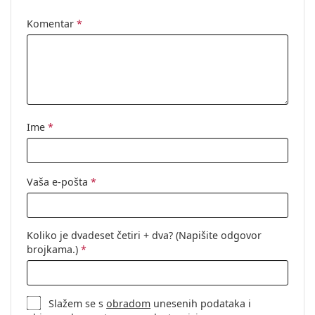
Kategorija:
Sunčane naočale
Komentar
*
Marka:
Persol
Upotreba:
Moda
Kod:
PO3184S 95/58 51
Dostupno na
Ne
recept:
Ime
*
Vaša e-pošta
*
Koliko je dvadeset četiri + dva? (Napišite odgovor
brojkama.)
*
Slažem se s
obradom
unesenih podataka i