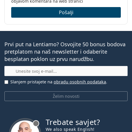
objavom komentara na web stranici
Pošalji
Prvi put na Lentiamo? Osvojite 50 bonus bodova
pretplatom na naš newsletter i odaberite
besplatan poklon uz prvu narudžbu.
E-mail
Slanjem pristajete na
obradu osobnih podataka
.
Želim novosti
Trebate savjet?
je offline
We also speak English!