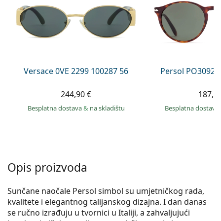
Persol
Prada
Sve marke sunčanih naočala
Versace 0VE 2299 100287 56
Persol PO3092S
244,90 €
187,9
Besplatna dostava
&
na skladištu
Besplatna dostava
Opis proizvoda
Sunčane naočale Persol simbol su umjetničkog rada,
kvalitete i elegantnog talijanskog dizajna. I dan danas
se ručno izrađuju u tvornici u Italiji, a zahvaljujući