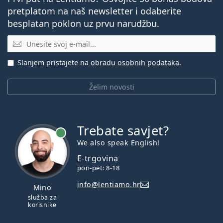
pretplatom na naš newsletter i odaberite
besplatan poklon uz prvu narudžbu.
E-mail
Slanjem pristajete na
obradu osobnih podataka
.
Želim novosti
Trebate savjet?
je online
We also speak English!
E-trgovina
pon-pet: 8-18
info@lentiamo.hr
Mino
služba za
korisnike