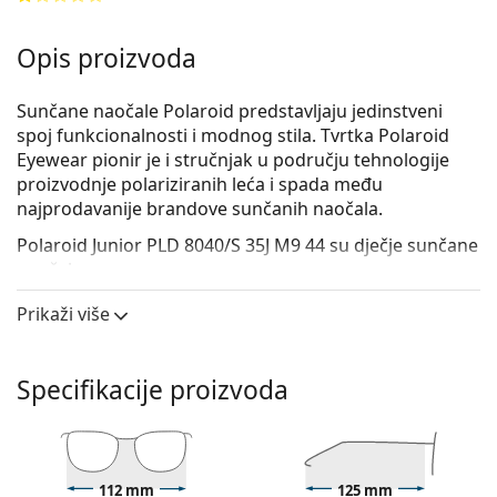
Opis proizvoda
Sunčane naočale Polaroid predstavljaju jedinstveni
spoj funkcionalnosti i modnog stila. Tvrtka Polaroid
Eyewear pionir je i stručnjak u području tehnologije
proizvodnje polariziranih leća i spada među
najprodavanije brandove sunčanih naočala.
Polaroid Junior PLD 8040/S 35J M9 44
su dječje sunčane
naočale.
Iskoristite značajku virtualnog isprobavanja i
Prikaži više
pogledajte kako izgledate sa sunčanim naočalama.
Okvir naočala
Specifikacije proizvoda
Ružičasta boja okvira savršeno pristaje uz hladne
nijanse puti i sa svijetlosmeđom ili svijetlo
plavom kosom.
Okrugli okviri sunčanih naočala
idealan su izbor ako
112 mm
125 mm