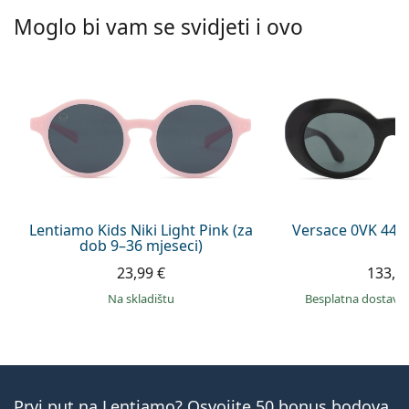
Moglo bi vam se svidjeti i ovo
Lentiamo Kids Niki Light Pink (za
Versace 0VK 442
dob 9–36 mjeseci)
23,99 €
133,9
na skladištu
Besplatna dostava
Prvi put na Lentiamo? Osvojite 50 bonus bodova