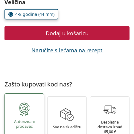
Odaberite parametre
Persol
Veličina
Prada
4-8 godina (44 mm)
Sve marke sunčanih naočala
Dodaj u košaricu
Naručite s lećama na recept
Zašto kupovati kod nas?
Autorizirani
Besplatna
prodavač
Sve na skladištu
dostava iznad
65,00 €