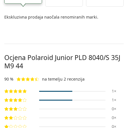
Ekskluzivna prodaja naočala renomiranih marki.
Ocjena Polaroid Junior
PLD 8040/S 35J
M9 44
90 %
na temelju 2 recenzija
1×
1×
0×
0×
0×