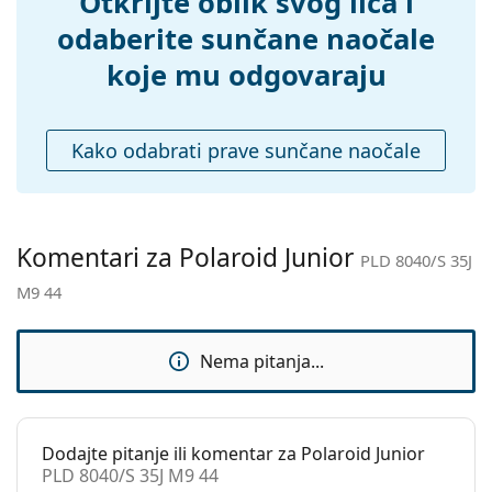
Otkrijte oblik svog lica i
Kutijica:
Ne
odaberite sunčane naočale
Krpa za
Da
koje mu odgovaraju
čišćenje:
Ostalo
Kako odabrati prave sunčane naočale
Spol:
Dječje
Kategorija:
Sunčane naočale
Marka:
Polaroid
Komentari za Polaroid Junior
PLD 8040/S 35J
Upotreba:
Moda
M9 44
Kod:
PLD 8040/S 35J M9 44
Dostupno na
Da
Nema pitanja...
recept:
Dodajte pitanje ili komentar za Polaroid Junior
PLD 8040/S 35J M9 44