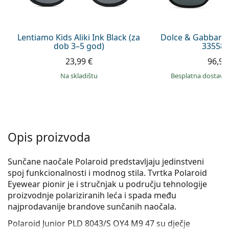
Persol
Prada
Lentiamo Kids Aliki Ink Black (za
Dolce & Gabbana
dob 3–5 god)
335587
Sve marke sunčanih naočala
23,99 €
96,99
na skladištu
Besplatna dostava
Opis proizvoda
Sunčane naočale Polaroid predstavljaju jedinstveni
spoj funkcionalnosti i modnog stila. Tvrtka Polaroid
Eyewear pionir je i stručnjak u području tehnologije
proizvodnje polariziranih leća i spada među
najprodavanije brandove sunčanih naočala.
Polaroid Junior PLD 8043/S OY4 M9 47
su dječje