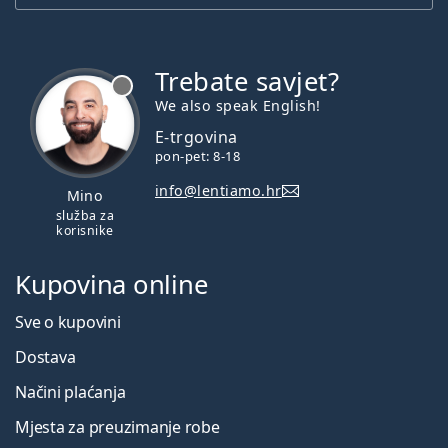
Trebate savjet?
je offline
We also speak English!
E-trgovina
pon-pet: 8-18
info@lentiamo.hr
Mino
služba za
korisnike
Kupovina online
Sve o kupovini
Dostava
Načini plaćanja
Mjesta za preuzimanje robe