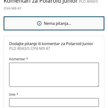
Komentari za Polaroid Junior
PLD 8043/S
Upotreba:
Moda
OY4 M9 47
Kod:
PLD 8043/S OY4 M9 47
Nema pitanja...
Dodajte pitanje ili komentar za Polaroid Junior
PLD 8043/S OY4 M9 47
Komentar
*
Ime
*