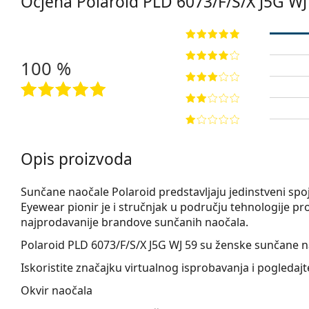
Ocjena Polaroid
PLD 6073/F/S/X J5G WJ
100 %
Opis proizvoda
Sunčane naočale Polaroid predstavljaju jedinstveni spoj
Eyewear pionir je i stručnjak u području tehnologije pr
najprodavanije brandove sunčanih naočala.
Polaroid PLD 6073/F/S/X J5G WJ 59
su ženske sunčane n
Iskoristite značajku virtualnog isprobavanja i pogleda
Okvir naočala