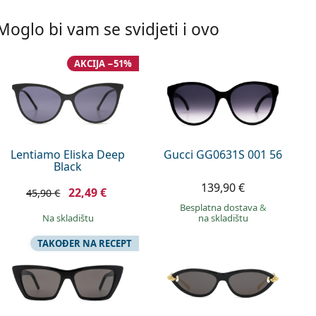
Moglo bi vam se svidjeti i ovo
AKCIJA −51%
Lentiamo Eliska Deep
Gucci GG0631S 001 56
Black
139,90 €
22,49 €
45,90 €
Besplatna dostava
&
na skladištu
na skladištu
TAKOĐER NA RECEPT