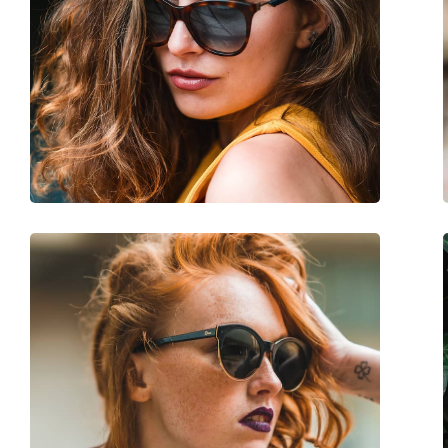
Upotreba:
Moda
Kod:
PLD 6073/F/S/X J5G 