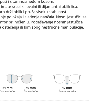
se puti i s tamnosmeđom kosom.
mate srcoliki, ovalni ili dijamantni oblik lica.
o drži oblik i pruža visoku stabilnost.
e položaja i sjedenja naočala. Nosni jastučići se
omfor pri nošenju. Podešavanje nosnih jastučića
la oštećenja ili lom zbog nestručne manipulacije.
e su za oči, jer ne utječu na kontrast niti
atko mijenja od tamnog prema svjetlijem prema
iltriranje oštrog sunčevog svjetla, a svjetlija
. Ova obrada leća pruža bolju orijentaciju u
mogućuje jasniji vid u donjem dijelu vidnog polja i
čije su neosporne prednosti mala težina
51 mm
59 mm
17 mm
akala
, naočale omogućuju savršen vid, uklanjaju
Visina leće
Širina leće
Širina mosta
. Poboljšavaju razlučivost, dubinu fokusa
iraju opasne odsjaje i bijelu reflektiranu svjetlost.
cikliste, skijaše, ribiče, ali i kao modni dodatak