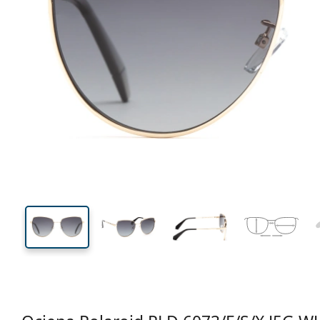
145 mm
Širina
Širina
leće
51 mm
59 mm
Visina leće
Širina leće