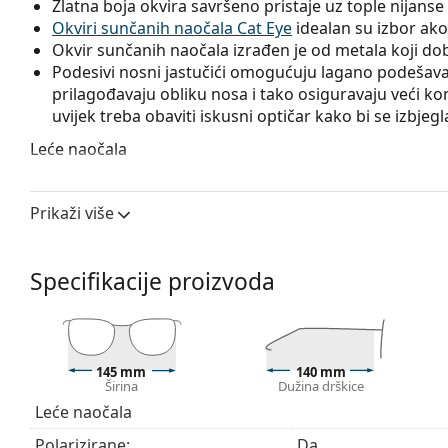
Zlatna boja okvira savršeno pristaje uz tople nijan
Okviri sunčanih naočala Cat Eye
idealan su izbor ako i
Okvir sunčanih naočala izrađen je od metala koji dobr
Podesivi nosni jastučići omogućuju lagano podešavanj
prilagođavaju obliku nosa i tako osiguravaju veći k
uvijek treba obaviti iskusni optičar kako bi se izbjeg
Leće naočala
Sive leće naočala ublažavaju intenzitet svjetla i odličn
izobličuju boje.
Prikaži više
Naočale imaju
gradalna stakla
, čije se obojenje gl
dolje. Najtamnija nijansa u gornjem dijelu omogućuje f
nijansa u donjem dijelu osigurava dovoljnu vidljivost
Specifikacije proizvoda
prostoru i idealna je, na primjer, za vozače, kojima o
istovremeno smanjuje zasljepljivanje odozgo.
Leće ovih sunčanih naočala izrađene su od plastike 
i otpornost na pucanje.
145 mm
140 mm
Zahvaljujući jedinstvenoj tehnologiji
polariziranih st
Širina
Dužina drškice
neželjeni odsjaj i optimalno štite vid od UV zračenja
Leće naočala
i jednostavno izoštravanje.
Polarizirane naočale
filtr
Polarizirane:
Da
Zbog toga su sigurne i posebno prikladne za vozače, bi