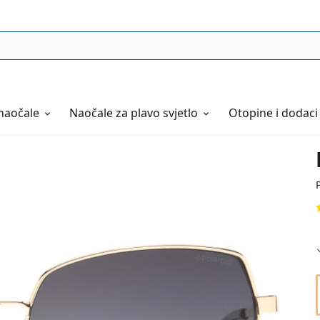
naočale
Naočale
za plavo svjetlo
Otopine i dodaci