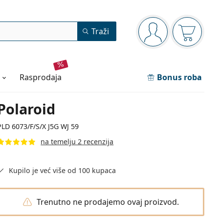
Navigacijska ploča
Traži
ste prijavljeni
Košarica
rasprodaja
Bonus roba
Polaroid
PLD 6073/F/S/X J5G WJ 59
na temelju 2 recenzija
Kupilo je već više od 100 kupaca
Trenutno ne prodajemo ovaj proizvod.