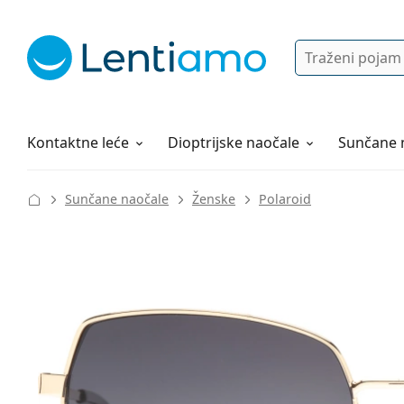
Pretraga
Prijava
Web navigacija
Otopine za leće
Sve o kupovini
Kontaktne leće
Dioptrijske naočale
Sunčane 
Sunčane naočale
Ženske
Polaroid