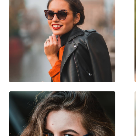
Veličina:
L
Širina:
145 mm
Dužina drškice:
140 mm
Širina mosta:
17 mm
Težina:
45 g
Prilagodljivi jastučići za nos:
Da
Dodaci
Kutijica:
Ne
Krpa za čišćenje:
Da
Ostalo
Spol:
Ženske
Kategorija:
Sunčane naočale
Marka:
Polaroid