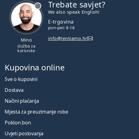
Trebate savjet?
je offline
We also speak English!
E-trgovina
pon-pet: 8-18
info@lentiamo.hr
Mino
služba za
korisnike
Kupovina online
Sve o kupovini
Dostava
Načini plaćanja
Mjesta za preuzimanje robe
Poklon bon
Uvjeti poslovanja