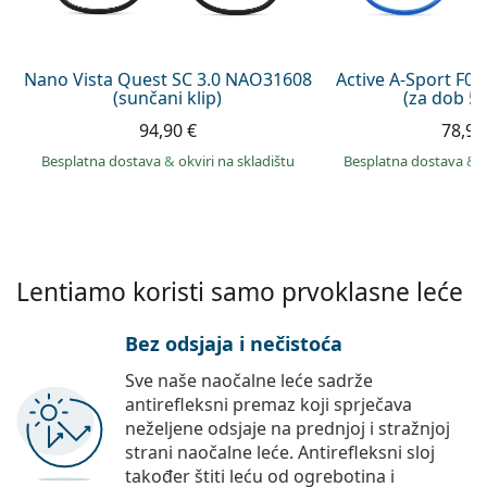
Persol
Prada
Nano Vista Quest SC 3.0 NAO31608
Active A-Sport F0
(sunčani klip)
(za dob 5 -
Sve marke sunčanih naočala
94,90 €
78,90
Besplatna dostava
&
okviri na skladištu
Besplatna dostava
&
Lentiamo koristi samo prvoklasne leće
Bez odsjaja i nečistoća
Sve naše naočalne leće sadrže
antirefleksni premaz koji sprječava
neželjene odsjaje na prednjoj i stražnjoj
strani naočalne leće. Antirefleksni sloj
također štiti leću od ogrebotina i