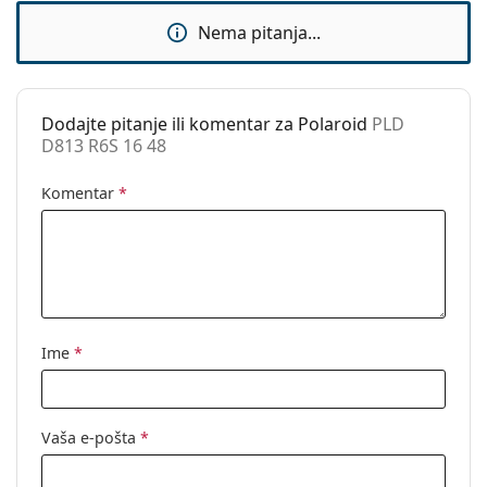
Sunčani klip:
Ne
Nema pitanja...
Dodaci
Kutijica:
Ne
Dodajte pitanje ili komentar za Polaroid
PLD
Krpa za
Da
D813 R6S 16 48
čišćenje:
Ostalo
Komentar
*
Spol:
Dječje
Kategorija:
Dioptrijske naočale
Marka:
Polaroid
Kod:
PLD D813 R6S 16 48
Ime
*
Vaša e-pošta
*