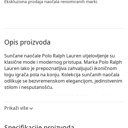
Ekskluzivna prodaja naočala renomiranih marki.
Opis proizvoda
Sunčane naočale Polo Ralph Lauren utjelovljenje su
klasične mode i modernog pristupa. Marka Polo Ralph
Lauren lako je prepoznatljiva zahvaljujući ikoničnom
logu igrača pola na konju. Kolekcija sunčanih naočala
odlikuje se bezvremenskom elegancijom, jedinstvenim
stilom i nesputanošću.
Polo Ralph Lauren 0PH 4133 528481 59
su muške
sunčane naočale.
Prikaži više
Iskoristite značajku virtualnog isprobavanja i
pogledajte kako izgledate sa sunčanim naočalama.
Specifikacije proizvoda