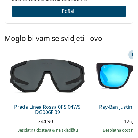
Pošalji
Moglo bi vam se svidjeti i ovo
TA
Prada Linea Rossa 0PS 04WS
Ray-Ban Justin 
DG006F 39
244,90 €
126,9
Besplatna dostava
&
na skladištu
Besplatna dostava