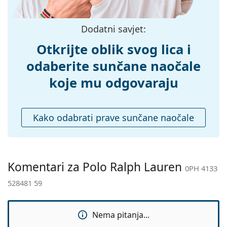
Težina:
150 g
Prilagodljivi
Ne
Dodatni savjet:
jastučići za nos:
Dodaci
Otkrijte oblik svog lica i
Kutijica:
Da
odaberite sunčane naočale
Krpa za
Da
koje mu odgovaraju
čišćenje:
Ostalo
Kako odabrati prave sunčane naočale
Spol:
Muške
Kategorija:
Sunčane naočale
Marka:
Polo Ralph Lauren
Komentari za Polo Ralph Lauren
0PH 4133
Upotreba:
Moda
528481 59
Kod:
0PH 4133 528481 59
Nema pitanja...