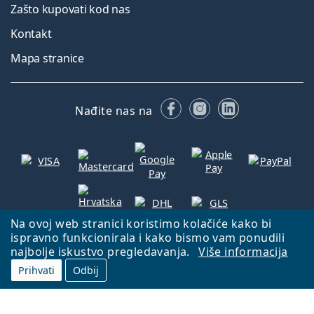
Zašto kupovati kod nas
Kontakt
Mapa stranice
Facebooku
Instagramu
LinkedIn
Nađite nas na
Na ovoj web stranici koristimo kolačiće kako bi
ispravno funkcionirala i kako bismo vam ponudili
Natrag na početnu stranicu
Idi gore
najbolje iskustvo pregledavanja.
Više informacija
Prihvati
Odbij
Lentiamo.hr je u vlasništvu i upravljanju tvrtke Lentiamo s.r.o., Češka
Republika
S vama smo već 18 godina.