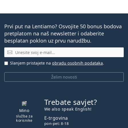
Prvi put na Lentiamo? Osvojite 50 bonus bodova
pretplatom na naš newsletter i odaberite
besplatan poklon uz prvu narudžbu.
E-mail
Slanjem pristajete na
obradu osobnih podataka
.
Želim novosti
Trebate savjet?
je offline
We also speak English!
Mino
služba za
E-trgovina
korisnike
pon-pet: 8-18