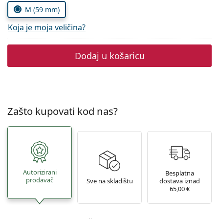
Persol
M (59 mm)
Prada
Koja je moja veličina?
Sve marke sunčanih naočala
Dodaj u košaricu
Zašto kupovati kod nas?
Autorizirani
Besplatna
prodavač
Sve na skladištu
dostava iznad
65,00 €