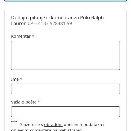
Dodajte pitanje ili komentar za Polo Ralph
Lauren
0PH 4133 528481 59
Komentar
*
Ime
*
Vaša e-pošta
*
Slažem se s
obradom
unesenih podataka i
objavom komentara na web stranici