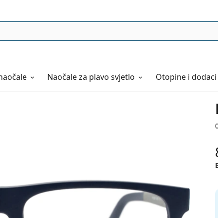
naočale
Naočale
za plavo svjetlo
Otopine i dodaci