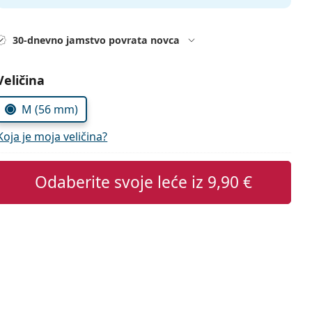
30-dnevno jamstvo povrata novca
Odaberite parametre
Veličina
M (56 mm)
Koja je moja veličina?
Odaberite svoje leće iz
9,90 €