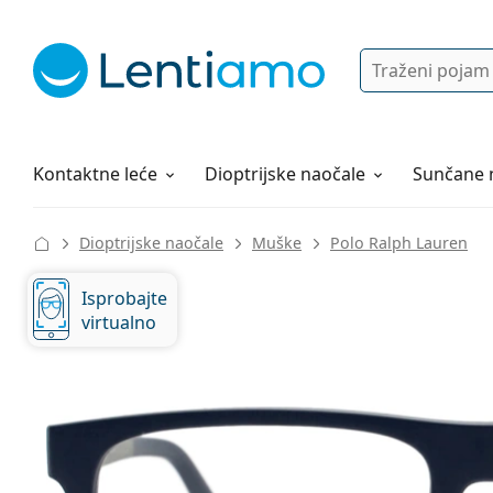
Pretraga
Prijava
Web navigacija
Otopine za leće
Sve o kupovini
Kontaktne leće
Dioptrijske naočale
Sunčane 
Dioptrijske naočale
Muške
Polo Ralph Lauren
Isprobajte
virtualno