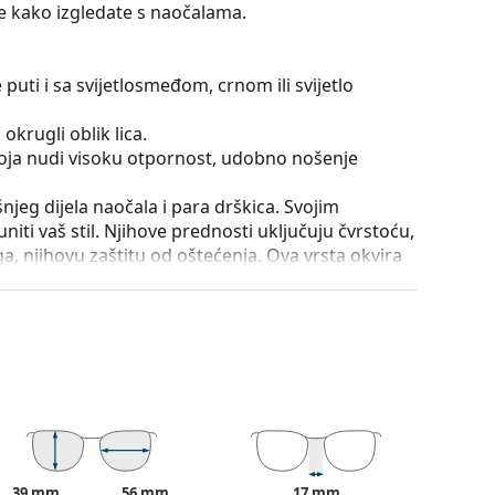
te kako izgledate s naočalama.
puti i sa svijetlosmeđom, crnom ili svijetlo
okrugli oblik lica.
 koja nudi visoku otpornost, udobno nošenje
išnjeg dijela naočala i para drškica. Svojim
iti vaš stil. Njihove prednosti uključuju čvrstoću,
a, njihovu zaštitu od oštećenja. Ova vrsta okvira
ećom optičkom moći.
utrole i njena izvedba mogu se razlikovati.
je i njegu naočala. Neki modeli umjesto krpe mogu
onašli više stilova ili provjerite naš
vodič za
39 mm
56 mm
17 mm