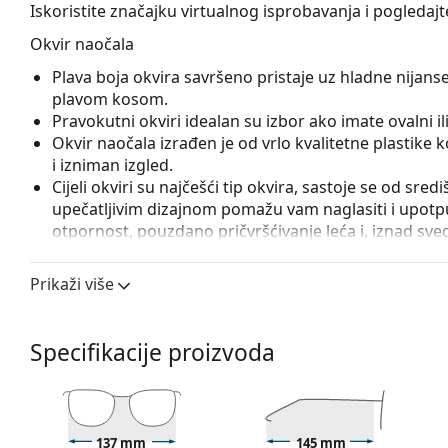
Iskoristite značajku virtualnog isprobavanja i pogledaj
Okvir naočala
Plava boja okvira savršeno pristaje uz hladne nijanse 
plavom kosom.
Pravokutni okviri idealan su izbor ako imate ovalni ili 
Okvir naočala izrađen je od vrlo kvalitetne plastike
i izniman izgled.
Cijeli okviri su najčešći tip okvira, sastoje se od sred
upečatljivim dizajnom pomažu vam naglasiti i upotpun
otpornost, pouzdano pričvršćivanje leća i, iznad sveg
prikladna je za sve vrste leća, uključujući i one s v
Prikaži više
Pribor
Naočale isporučujemo s originalnom futrolom. Boja f
Krpa koja se nalazi u pakiranju idealna je za čišćen
Specifikacije proizvoda
sadržavati tekstilnu vrećicu.
Istražite cijelu ponudu
dioptrijskih naočala
kako biste pr
kupnju naočala
ako trebate pomoć pri odabiru.
137 mm
145 mm