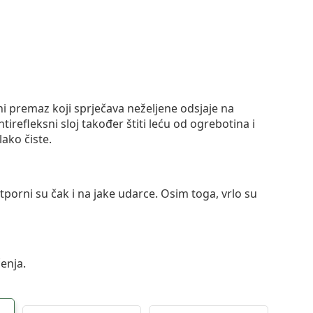
ni premaz koji sprječava neželjene odsjaje na
ntirefleksni sloj također štiti leću od ogrebotina i
lako čiste.
otporni su čak i na jake udarce. Osim toga, vrlo su
enja.