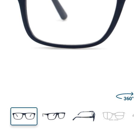
137 mm
Širina
Širina
leće
39 mm
56 mm
Visina leće
Širina leće