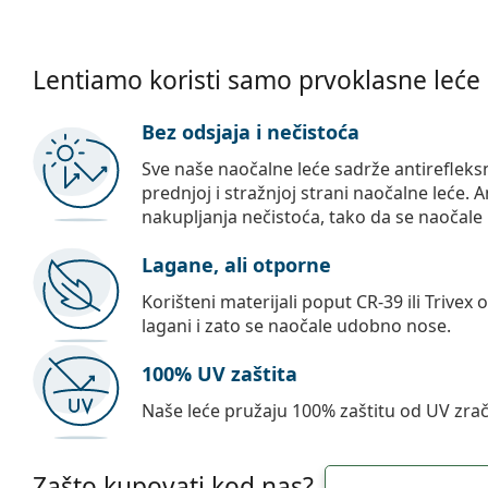
Lentiamo koristi samo prvoklasne leće
Bez odsjaja i nečistoća
Sve naše naočalne leće sadrže antirefleks
prednjoj i stražnjoj strani naočalne leće. A
nakupljanja nečistoća, tako da se naočale 
Lagane, ali otporne
Korišteni materijali poput CR-39 ili Trivex 
lagani i zato se naočale udobno nose.
100% UV zaštita
Naše leće pružaju 100% zaštitu od UV zrač
Zašto kupovati kod nas?