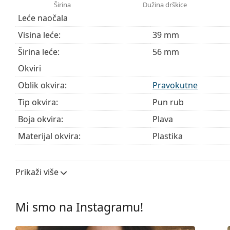
Ovo je medicinski proizvod. Prije uporabe pročitajte u
Širina
Dužina drškice
Leće naočala
Visina leće:
39 mm
Širina leće:
56 mm
Okviri
Oblik okvira:
Pravokutne
Tip okvira:
Pun rub
Boja okvira:
Plava
Materijal okvira:
Plastika
Veličina:
M
Širina:
137 mm
Prikaži više
Dužina drškice:
145 mm
Širina mosta:
17 mm
Mi smo na Instagramu!
Težina:
100 g