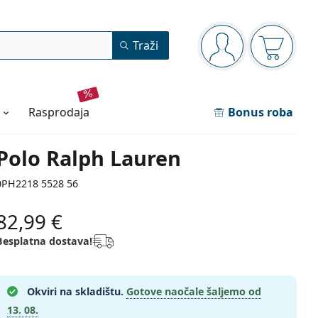
Navigacijska ploča
Traži
ste prijavljeni
Košarica
rasprodaja
Bonus roba
Polo Ralph Lauren
0PH2218 5528 56
82,99 €
Besplatna dostava!
Okviri na skladištu.
Gotove naočale šaljemo od
13. 08.