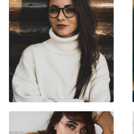
Prilagodljivi jastučići za nos:
Ne
Dodaci
Kutijica:
Da
Krpa za čišćenje:
Da
Ostalo
Spol:
Muške
Kategorija:
Dioptrijske naočale
Marka:
Polo Ralph Lauren
Kod:
0PH2218 5528 56