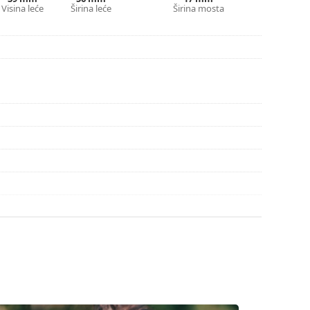
pute za uporabu.
Visina leće
Širina leće
Širina mosta