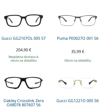
Gucci GG2107OL 005 57
Puma PE0027O 001 56
204,90 €
35,99 €
Besplatna dostava
&
okviri na skladištu
okviri na skladištu
Oakley Crosslink Zero
Gucci GG1221O 005 56
OX8076 807607 56