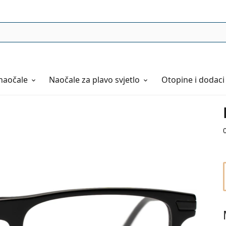
naočale
Naočale
za plavo svjetlo
Otopine i dodaci