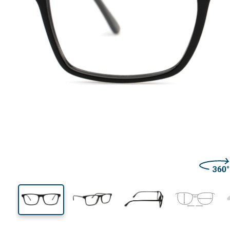
135 mm
Širina
Širina
leće
38 mm
54 mm
Visina leće
Širina leće