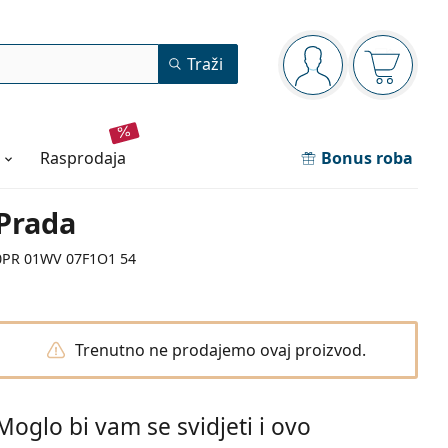
Navigacijska ploča
Traži
ste prijavljeni
Košarica
rasprodaja
Bonus roba
Prada
0PR 01WV 07F1O1 54
Trenutno ne prodajemo ovaj proizvod.
Moglo bi vam se svidjeti i ovo