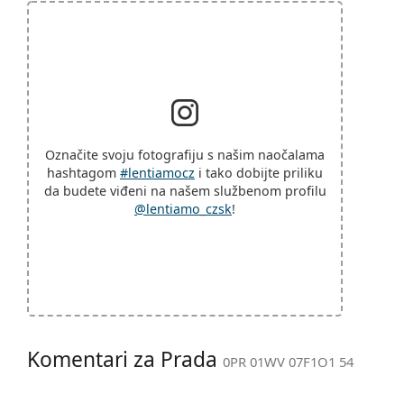
Označite svoju fotografiju s našim naočalama
hashtagom
#lentiamocz
i tako dobijte priliku
da budete viđeni na našem službenom profilu
@lentiamo_czsk
!
Komentari za Prada
0PR 01WV 07F1O1 54