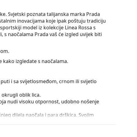
ke. Svjetski poznata talijanska marka Prada
stalnim inovacijama koje ipak poštuju tradiciju
portskiji model iz kolekcije Linea Rossa s
 s naočalama Prada vaš će izgled uvijek biti
jom.
te kako izgledate s naočalama.
puti i sa svijetlosmeđom, crnom ili svijetlo
okrugli oblik lica.
 koja nudi visoku otpornost, udobno nošenje
išnjeg dijela naočala i para drškica. Svojim
iti vaš stil. Njihove prednosti uključuju čvrstoću,
a, njihovu zaštitu od oštećenja. Ova vrsta okvira
ećom optičkom moći.