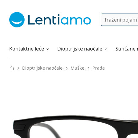
Pretraga
Prijava
Web navigacija
Otopine za leće
Sve o kupovini
Kontaktne leće
Dioptrijske naočale
Sunčane 
Dioptrijske naočale
Muške
Prada