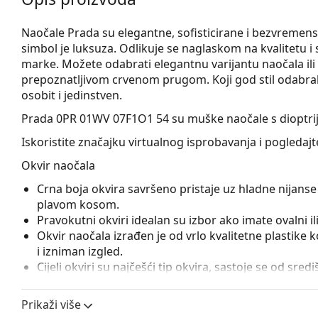
Naočale Prada su elegantne, sofisticirane i bezvremens
simbol je luksuza. Odlikuje se naglaskom na kvalitetu i 
marke. Možete odabrati elegantnu varijantu naočala ili s
prepoznatljivom crvenom prugom. Koji god stil odabrali,
osobit i jedinstven.
Prada 0PR 01WV 07F1O1 54
su muške naočale s dioptri
Iskoristite značajku virtualnog isprobavanja i pogledaj
Okvir naočala
Crna boja okvira savršeno pristaje uz hladne nijanse 
plavom kosom.
Pravokutni okviri idealan su izbor ako imate ovalni ili 
Okvir naočala izrađen je od vrlo kvalitetne plastike
i izniman izgled.
Cijeli okviri su najčešći tip okvira, sastoje se od sred
upečatljivim dizajnom pomažu vam naglasiti i upotpun
otpornost, pouzdano pričvršćivanje leća i, iznad sveg
Prikaži više
prikladna je za sve vrste leća, uključujući i one s v