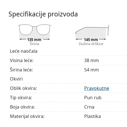
Pribor
Specifikacije proizvoda
Naočale isporučujemo s originalnom futrolom. Boja f
Krpa koja se nalazi u pakiranju idealna je za čišćen
sadržavati tekstilnu vrećicu.
Istražite cijelu ponudu
dioptrijskih naočala
kako biste pr
135 mm
145 mm
Širina
Dužina drškice
kupnju naočala
ako trebate pomoć pri odabiru.
Leće naočala
Ovo je medicinski proizvod. Prije uporabe pročitajte u
Visina leće:
38 mm
Širina leće:
54 mm
Okviri
Oblik okvira:
Pravokutne
Tip okvira:
Pun rub
Boja okvira:
Crna
Materijal okvira:
Plastika
Veličina:
M