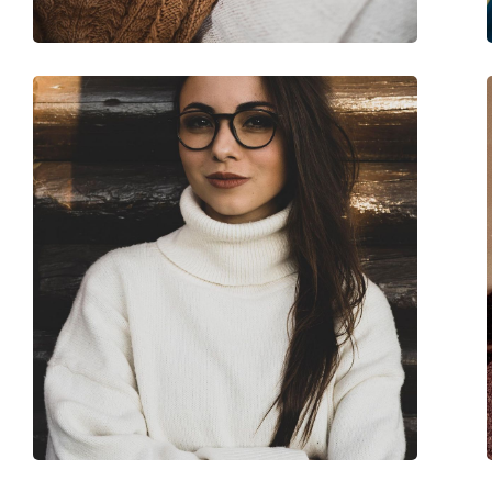
Kod:
0PR 01WV 07F1O1 5