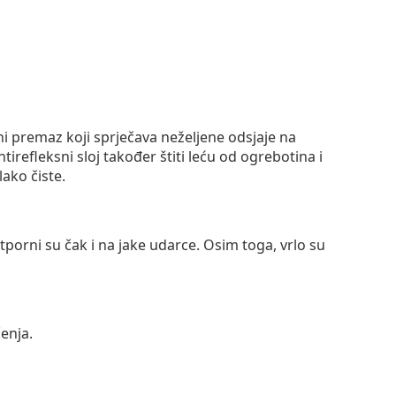
ni premaz koji sprječava neželjene odsjaje na
ntirefleksni sloj također štiti leću od ogrebotina i
lako čiste.
otporni su čak i na jake udarce. Osim toga, vrlo su
enja.