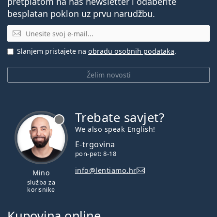
pretplatom na naš newsletter i odaberite
besplatan poklon uz prvu narudžbu.
E-mail
Slanjem pristajete na
obradu osobnih podataka
.
Želim novosti
Trebate savjet?
je offline
We also speak English!
E-trgovina
pon-pet: 8-18
info@lentiamo.hr
Mino
služba za
korisnike
Kupovina online