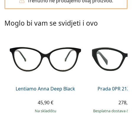
Trenutno ne prodajemo ovaj proizvod.
Persol
Prada
Moglo bi vam se svidjeti i ovo
Sve marke sunčanih naočala
Lentiamo Anna Deep Black
Prada 0PR 21Z
45,90 €
278,9
na skladištu
Besplatna dostava
&