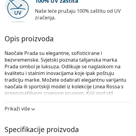
100% UV zaštita
Naše leće pružaju 100% zaštitu od UV
zračenja.
Opis proizvoda
Naočale Prada su elegantne, sofisticirane i
bezvremenske. Svjetski poznata talijanska marka
Prada simbol je luksuza. Odlikuje se naglaskom na
kvalitetu i stalnim inovacijama koje ipak poštuju
tradiciju marke. Možete odabrati elegantnu varijantu
naočala ili sportskiji model iz kolekcije Linea Rossa s
prepoznatljivom crvenom prugom. Koji god stil
odabrali, s naočalama Prada vaš će izgled uvijek biti
osobit i jedinstven.
Prikaži više
Prada 0PR 11VV 1AB1O1
su ženske naočale s
dioptrijom.
Specifikacije proizvoda
Iskoristite značajku virtualnog isprobavanja i