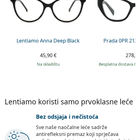
Persol
Prada
Sve marke sunčanih naočala
Lentiamo Anna Deep Black
Prada 0PR 21Z
45,90 €
278,9
na skladištu
Besplatna dostava
&
Lentiamo koristi samo prvoklasne leće
Bez odsjaja i nečistoća
Sve naše naočalne leće sadrže
antirefleksni premaz koji sprječava