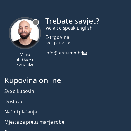
Trebate savjet?
je offline
We also speak English!
E-trgovina
pon-pet: 8-18
info@lentiamo.hr
Mino
služba za
korisnike
Kupovina online
Sve o kupovini
Dostava
Načini plaćanja
Mjesta za preuzimanje robe