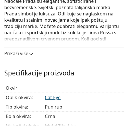
Naočale Prada su elegantne, sofisticirane i
bezvremenske. Svjetski poznata talijanska marka
Prada simbol je luksuza. Odlikuje se naglaskom na
kvalitetu i stalnim inovacijama koje ipak poštuju
tradiciju marke. Možete odabrati elegantnu varijantu
naočala ili sportskiji model iz kolekcije Linea Rossa s
prepoznatljivom crvenom prugom. Koji god stil
odabrali, s naočalama Prada vaš će izgled uvijek biti
osobit i jedinstven.
Prikaži više
Prada 0PR 14XV 1AB1O1
su ženske naočale s
dioptrijom.
Specifikacije proizvoda
Iskoristite značajku virtualnog isprobavanja i
pogledajte kako izgledate s naočalama.
Okviri
Okvir naočala
Oblik okvira:
Cat Eye
Crna boja okvira savršeno pristaje uz hladne nijanse
Tip okvira:
Pun rub
puti i sa svijetlosmeđom, crnom ili svijetlo
plavom kosom.
Boja okvira:
Crna
Okviri Cat Eye idealan su izbor ako imate srcoliki,
Materijal okvira:
Metal/Plastika
ovalni ili dijamantni oblik lica.