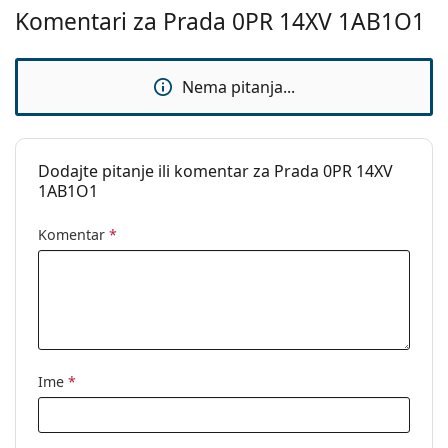
Komentari za Prada 0PR 14XV 1AB1O1
naočala
ako trebate pomoć pri odabiru.
Ovo je medicinski proizvod. Prije uporabe pročitajte
upute za uporabu.
Nema pitanja...
Dodajte pitanje ili komentar za Prada 0PR 14XV
1AB1O1
Komentar
*
Ime
*