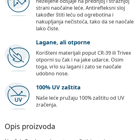
neželjene odsjaje na prednjoj i stražnjoj
strani naočalne leće. Antirefleksni sloj
također štiti leću od ogrebotina i
nakupljanja nečistoća, tako da se naočale
lako čiste.
Lagane, ali otporne
Korišteni materijali poput CR-39 ili Trivex
otporni su čak i na jake udarce. Osim
toga, vrlo su lagani i zato se naočale
udobno nose.
100% UV zaštita
Naše leće pružaju 100% zaštitu od UV
zračenja.
Opis proizvoda