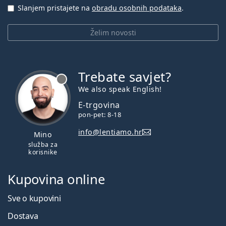
Slanjem pristajete na
obradu osobnih podataka
.
Želim novosti
Trebate savjet?
je offline
We also speak English!
E-trgovina
pon-pet: 8-18
info@lentiamo.hr
Mino
služba za
korisnike
Kupovina online
Sve o kupovini
Dostava