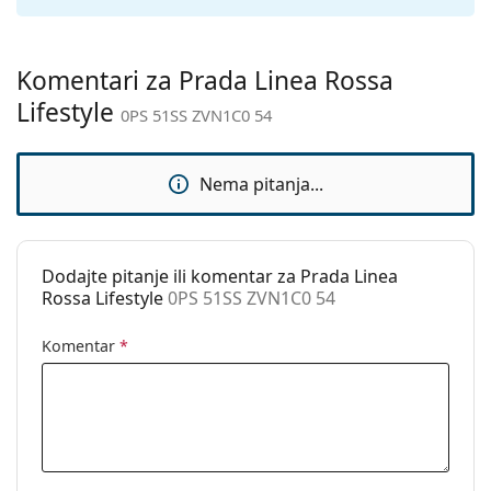
Kategorija:
Sunčane naočale
Marka:
Prada Linea Rossa
Komentari za Prada Linea Rossa
Upotreba:
Moda
Lifestyle
0PS 51SS ZVN1C0 54
Kod:
0PS 51SS ZVN1C0 54
Nema pitanja...
Dodajte pitanje ili komentar za Prada Linea
Rossa Lifestyle
0PS 51SS ZVN1C0 54
Komentar
*