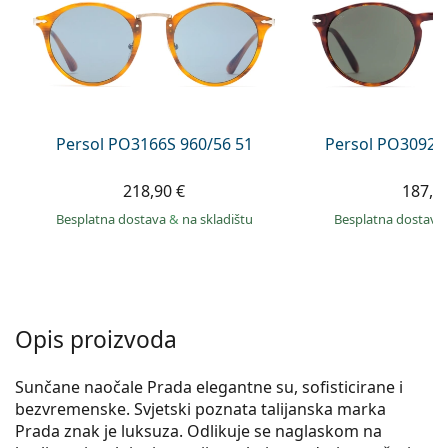
Persol
Prada
Sve marke sunčanih naočala
Persol PO3166S 960/56 51
Persol PO3092S
218,90 €
187,9
Besplatna dostava
&
na skladištu
Besplatna dostava
Opis proizvoda
Sunčane naočale Prada elegantne su, sofisticirane i
bezvremenske. Svjetski poznata talijanska marka
Prada znak je luksuza. Odlikuje se naglaskom na