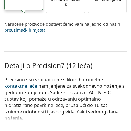
€
Naručene proizvode dostavit ćemo vam na jedno od naših
preuzimačkih mjesta.
Detalji o Precision7 (12 leća)
Precision7 su vrlo udobne silikon hidrogelne
kontaktne leće
namijenjene za svakodnevno nošenje s
tjednom zamjenom. Sadrže inovativni ACTIV-FLO
sustav koji pomaže u održavanju optimalno
hidratizirane površine leće, pružajući do 16 sati
iznimne udobnosti i jasnog vida, čak i sedmog dana
nošenja.
ACTIV-FLO sustav kombinira hidrofilna hidratantna