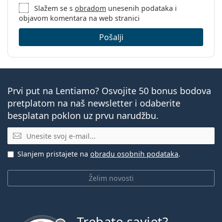
Slažem se s
obradom
unesenih podataka i
objavom komentara na web stranici
Pošalji
Prvi put na Lentiamo? Osvojite 50 bonus bodova
pretplatom na naš newsletter i odaberite
besplatan poklon uz prvu narudžbu.
E-mail
Slanjem pristajete na
obradu osobnih podataka
.
Želim novosti
Trebate savjet?
je offline