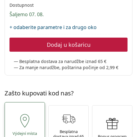
Persol
Dostupnost
Šaljemo 07. 08.
Prada
+ odaberite parametre i za drugo oko
Sve marke sunčanih naočala
Dodaj u košaricu
Besplatna dostava za narudžbe iznad 65 €
Za manje narudžbe, poštarina počinje od 2,99 €
Zašto kupovati kod nas?
Besplatna
Výdejní místa
dostava iznad 65
Bonus program