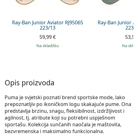
Persol
Prada
Ray-Ban Junior Aviator RJ9506S
Ray-Ban Junior A
223/13
223/
Sve marke sunčanih naočala
59,99 €
53,99
na skladištu
na skla
Opis proizvoda
Puma je svjetski poznati brend sportske mode, lako
prepoznatljiv po ikoničkom logu skakajuće pume. Ona
predstavlja brzinu, snagu, fleksibilnost, izdržljivost i
agilnost, tj. atribute koji su potrebni uspješnom
sportašu. Kolekcija sunčanih naočala je maštovita,
bezvremenska i maksimalno funkcionalna.