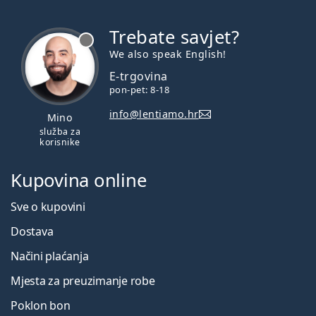
Trebate savjet?
je offline
We also speak English!
E-trgovina
pon-pet: 8-18
info@lentiamo.hr
Mino
služba za
korisnike
Kupovina online
Sve o kupovini
Dostava
Načini plaćanja
Mjesta za preuzimanje robe
Poklon bon