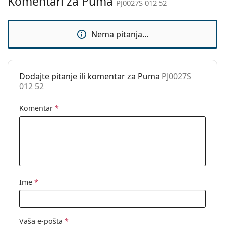
Komentari za Puma
Kategorija:
Sunčane naočale
PJ0027S 012 52
Marka:
Puma
Nema pitanja...
Upotreba:
Moda
Kod:
PJ0027S 012 52
Dodajte pitanje ili komentar za Puma
PJ0027S
012 52
Komentar
*
Ime
*
Vaša e-pošta
*