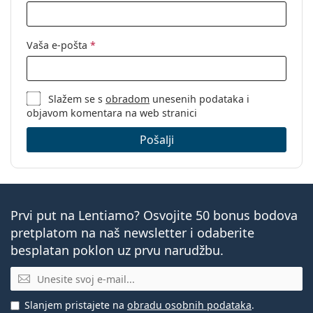
'iznutra-izvana':
Pakiranje
Vaša e-pošta
*
Proizvođač:
Bausch & Lomb
Leća u kutijici:
6
Težina:
Slažem se s
obradom
52 g
unesenih podataka i
objavom komentara na web stranici
Ostalo
Pošalji
Kategorija:
Mjesečne leće
Produženo nošenje
Silikon-hidrogelne
Multifokalne leće
Prvi put na Lentiamo? Osvojite 50 bonus bodova
Kontaktne leće
pretplatom na naš newsletter i odaberite
besplatan poklon uz prvu narudžbu.
E-mail
Slanjem pristajete na
obradu osobnih podataka
.