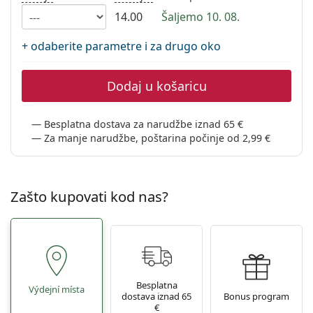
Persol
14.00
Šaljemo 10. 08.
Prada
+ odaberite parametre i za drugo oko
Sve marke sunčanih naočala
Dodaj u košaricu
Besplatna dostava za narudžbe iznad 65 €
Za manje narudžbe, poštarina počinje od 2,99 €
Zašto kupovati kod nas?
Besplatna
Výdejní místa
dostava iznad 65
Bonus program
€