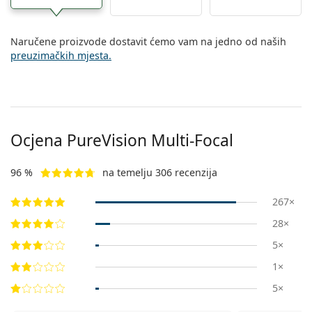
Naručene proizvode dostavit ćemo vam na jedno od naših
preuzimačkih mjesta.
Ocjena PureVision Multi-Focal
96 %
na temelju 306 recenzija
267×
28×
5×
1×
5×