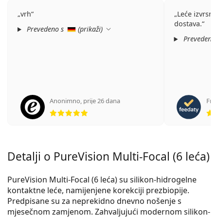
vrh
Leće izvrsne 
dostava.
Prevedeno s
(
prikaži
)
Prevedeno
Anonimno
,
prije 26 dana
Fran
ocjena 5 od 5
Detalji o PureVision Multi-Focal (6 leća)
PureVision Multi-Focal (6 leća) su silikon-hidrogelne
kontaktne leće, namijenjene korekciji prezbiopije.
Predpisane su za neprekidno dnevno nošenje s
mjesečnom zamjenom. Zahvaljujući modernom silikon-