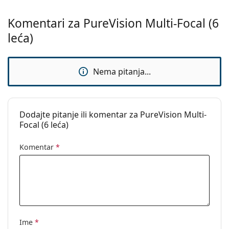
Značajke leća
Komentari za PureVision Multi-Focal (6
Materijal:
Balafilcon A
leća)
Sadržaj vode:
36 %
Propusnost
112 Dk/t
kisika:
Nema pitanja...
UV filtar:
Ne
Silikon-
Da
Dodajte pitanje ili komentar za PureVision Multi-
hidrogelne:
Focal (6 leća)
Upotreba
Komentar
*
Rok trajanja:
Najmanje 12 mjeseci
Boja za
Da
rukovanje:
Može se spavati
Da
s lećama:
Indikator
Ne
Ime
*