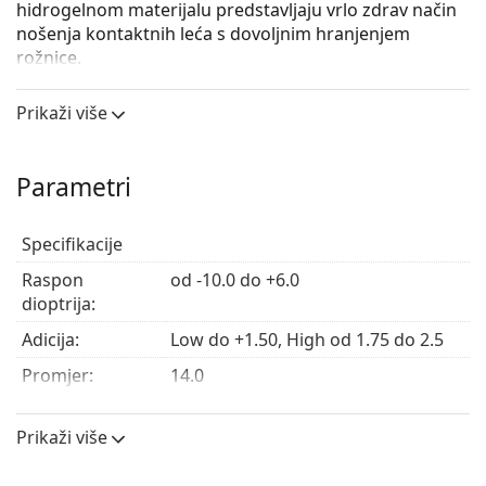
hidrogelnom materijalu predstavljaju vrlo zdrav način
nošenja kontaktnih leća s dovoljnim hranjenjem
rožnice.
Korisnici leća PureVision Multi-Focal mogu prijeći na
Prikaži više
nove leće
PureVision 2 for Presbyopia
nakon
konzultacije s oftalmologom i preaplikacije marke.
Ovo je medicinski proizvod. Prije uporabe pročitajte
Parametri
upute za uporabu.
Specifikacije
Raspon
od -10.0 do +6.0
dioptrija:
Adicija:
Low do +1.50, High od 1.75 do 2.5
Promjer:
14.0
Zakrivljenost:
8.6
Prikaži više
Centralna
0.09 mm
debljina: