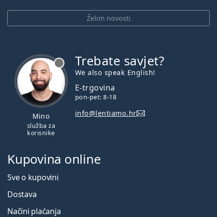
Želim novosti
Trebate savjet?
je offline
We also speak English!
E-trgovina
pon-pet: 8-18
info@lentiamo.hr
Mino
služba za
korisnike
Kupovina online
Sve o kupovini
Dostava
Načini plaćanja