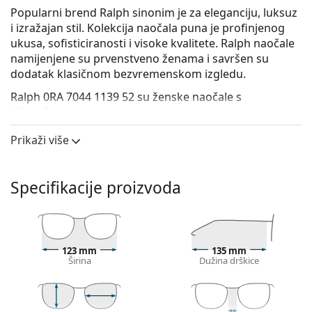
Popularni brend Ralph sinonim je za eleganciju, luksuz
i izražajan stil. Kolekcija naočala puna je profinjenog
ukusa, sofisticiranosti i visoke kvalitete. Ralph naočale
namijenjene su prvenstveno ženama i savršen su
dodatak klasičnom bezvremenskom izgledu.
Ralph 0RA 7044 1139 52
su ženske naočale s
dioptrijom.
Iskoristite značajku virtualnog isprobavanja i
Prikaži više
pogledajte kako izgledate s naočalama.
Okvir naočala
Specifikacije proizvoda
Crna boja okvira savršeno pristaje uz hladne nijanse
puti i sa svijetlosmeđom, crnom ili svijetlo
plavom kosom.
Okviri Cat Eye idealan su izbor ako imate srcoliki,
123 mm
135 mm
ovalni ili dijamantni oblik lica.
Širina
Dužina drškice
Okvir naočala izrađen je od vrlo kvalitetne plastike
koja nudi visoku otpornost, udobno nošenje
i izniman izgled.