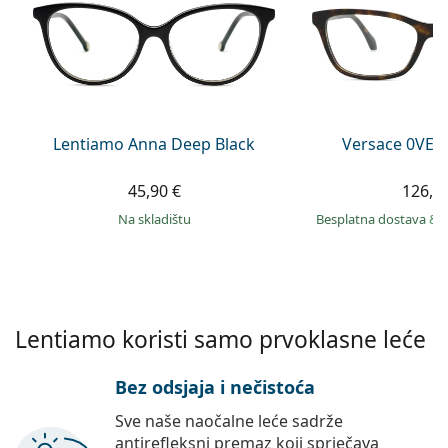
Persol
Prada
Sve marke sunčanih naočala
Lentiamo Anna Deep Black
Versace 0VE3
45,90 €
126,9
na skladištu
Besplatna dostava
&
Lentiamo koristi samo prvoklasne leće
Bez odsjaja i nečistoća
Sve naše naočalne leće sadrže
antirefleksni premaz koji sprječava