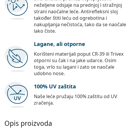
neželjene odsjaje na prednjoj i stražnjoj
strani naočalne leće. Antirefleksni sloj
također štiti leću od ogrebotina i
nakupljanja nečistoća, tako da se naočale
lako čiste.
Lagane, ali otporne
Korišteni materijali poput CR-39 ili Trivex
otporni su čak i na jake udarce. Osim
toga, vrlo su lagani i zato se naočale
udobno nose.
100% UV zaštita
Naše leće pružaju 100% zaštitu od UV
zračenja.
Opis proizvoda