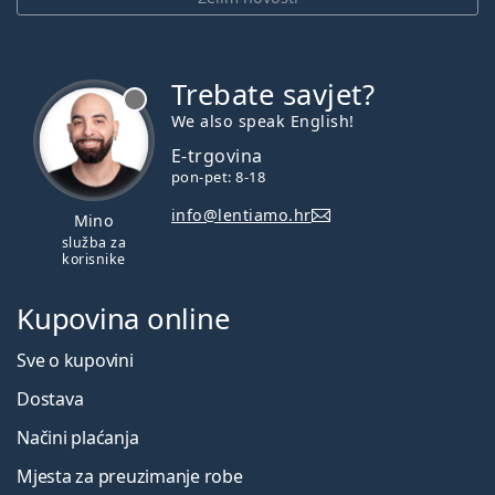
Trebate savjet?
je offline
We also speak English!
E-trgovina
pon-pet: 8-18
info@lentiamo.hr
Mino
služba za
korisnike
Kupovina online
Sve o kupovini
Dostava
Načini plaćanja
Mjesta za preuzimanje robe