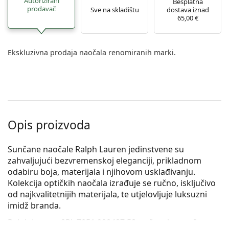
Autorizirani
Besplatna
prodavač
Sve na skladištu
dostava iznad
65,00 €
Ekskluzivna prodaja naočala renomiranih marki.
Opis proizvoda
Sunčane naočale Ralph Lauren jedinstvene su
zahvaljujući bezvremenskoj eleganciji, prikladnom
odabiru boja, materijala i njihovom usklađivanju.
Kolekcija optičkih naočala izrađuje se ručno, isključivo
od najkvalitetnijih materijala, te utjelovljuje luksuzni
imidž branda.
Ralph Lauren 0RL 7051 900487 58
su ženske sunčane