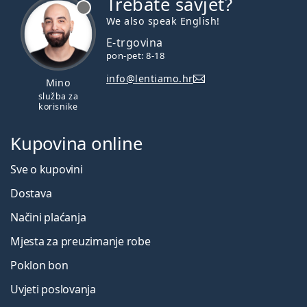
Trebate savjet?
je offline
We also speak English!
E-trgovina
pon-pet: 8-18
info@lentiamo.hr
Mino
služba za
korisnike
Kupovina online
Sve o kupovini
Dostava
Načini plaćanja
Mjesta za preuzimanje robe
Poklon bon
Uvjeti poslovanja