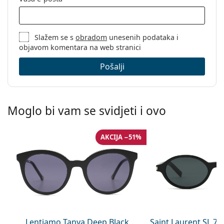
Slažem se s
obradom
unesenih podataka i
objavom komentara na web stranici
Pošalji
Moglo bi vam se svidjeti i ovo
AKCIJA −51%
Lentiamo Tanya Deep Black
Saint Laurent SL 7