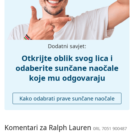
Širina:
135 mm
Dužina drškice:
140 mm
Širina mosta:
19 mm
Težina:
45 g
Prilagodljivi
Da
Dodatni savjet:
jastučići za nos:
Dodaci
Otkrijte oblik svog lica i
Kutijica:
Da
odaberite sunčane naočale
Krpa za
Da
koje mu odgovaraju
čišćenje:
Ostalo
Kako odabrati prave sunčane naočale
Spol:
Ženske
Kategorija:
Sunčane naočale
Marka:
Ralph Lauren
Komentari za Ralph Lauren
0RL 7051 900487
Upotreba:
Moda