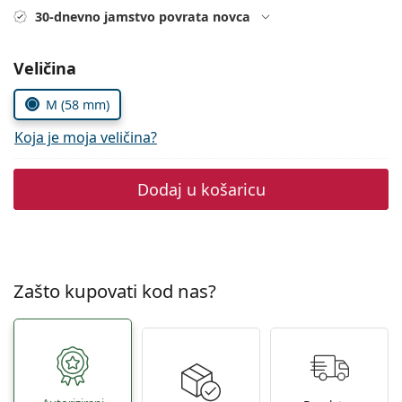
Persol
30-dnevno jamstvo povrata novca
Prada
Odaberite parametre
Veličina
Sve marke sunčanih naočala
M (58 mm)
Koja je moja veličina?
Dodaj u košaricu
Zašto kupovati kod nas?