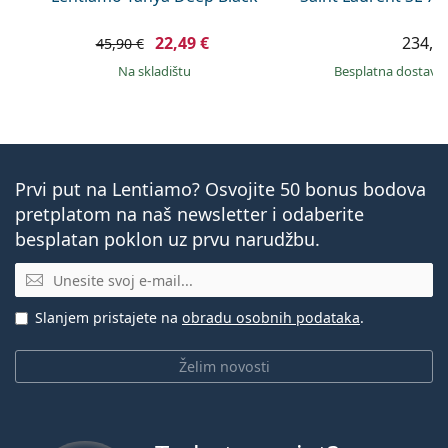
22,49 €
234,9
45,90 €
na skladištu
Besplatna dostava
Prvi put na Lentiamo? Osvojite 50 bonus bodova
pretplatom na naš newsletter i odaberite
besplatan poklon uz prvu narudžbu.
E-mail
Slanjem pristajete na
obradu osobnih podataka
.
Želim novosti