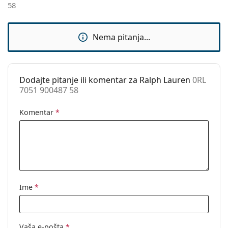
58
Kod:
0RL 7051 900487 58
Nema pitanja...
Dodajte pitanje ili komentar za Ralph Lauren
0RL
7051 900487 58
Komentar
*
Ime
*
Vaša e-pošta
*