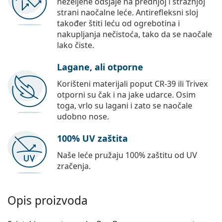
neželjene odsjaje na prednjoj i stražnjoj
strani naočalne leće. Antirefleksni sloj
također štiti leću od ogrebotina i
nakupljanja nečistoća, tako da se naočale
lako čiste.
Lagane, ali otporne
Korišteni materijali poput CR-39 ili Trivex
otporni su čak i na jake udarce. Osim
toga, vrlo su lagani i zato se naočale
udobno nose.
100% UV zaštita
Naše leće pružaju 100% zaštitu od UV
zračenja.
Opis proizvoda