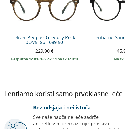
Persol
Prada
Sve marke sunčanih naočala
Oliver Peoples Gregory Peck
Lentiamo Sandr
0OV5186 1689 50
229,90 €
45,90
Besplatna dostava
&
okviri na skladištu
na skla
Lentiamo koristi samo prvoklasne leće
Bez odsjaja i nečistoća
Sve naše naočalne leće sadrže
antirefleksni premaz koji sprječava