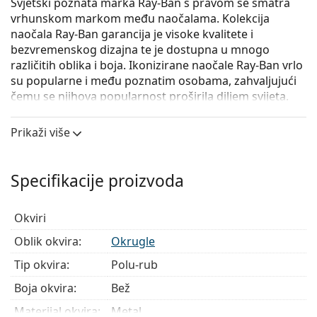
Svjetski poznata marka Ray-Ban s pravom se smatra
vrhunskom markom među naočalama. Kolekcija
naočala Ray-Ban garancija je visoke kvalitete i
bezvremenskog dizajna te je dostupna u mnogo
različitih oblika i boja. Ikonizirane naočale Ray-Ban vrlo
su popularne i među poznatim osobama, zahvaljujući
čemu se njihova popularnost proširila diljem svijeta.
Ray-Ban 0RX3578V 2973
su unisex naočale s dioptrijom.
Prikaži više
Iskoristite značajku virtualnog isprobavanja i
pogledajte kako izgledate s naočalama.
Specifikacije proizvoda
Okvir naočala
Bež boja okvira savršeno pristaje uz tople nijanse
Okviri
puti i sa svijetlosmeđom kosom.
Okrugli okviri idealan su izbor ako imate četvrtasti
Oblik okvira:
Okrugle
ili ovalni oblik lica.
Tip okvira:
Polu-rub
Okvir naočala izrađen je od metala koji dobro drži
oblik i nudi visoku čvrstoću i jedinstven izgled.
Boja okvira:
Bež
Poluokviri su manje izražajan tip okvira naočala, kod
Materijal okvira:
Metal
kojih su leće pričvršćene posebnim sustavom