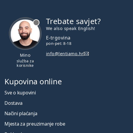
Trebate savjet?
je offline
We also speak English!
E-trgovina
pon-pet: 8-18
info@lentiamo.hr
Mino
služba za
korisnike
Kupovina online
Sve o kupovini
Dostava
Načini plaćanja
Mjesta za preuzimanje robe