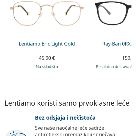
Persol
Prada
Sve marke sunčanih naočala
Lentiamo Eric Light Gold
Ray-Ban 0RX71
45,90 €
159,9
na skladištu
Besplatna dostava
&
Lentiamo koristi samo prvoklasne leće
Bez odsjaja i nečistoća
Sve naše naočalne leće sadrže
antirefleksni premaz koji sprječava