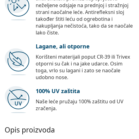
neželjene odsjaje na prednjoj i stražnjoj
strani naočalne leće. Antirefleksni sloj
također štiti leću od ogrebotina i
nakupljanja nečistoća, tako da se naočale
lako čiste.
Lagane, ali otporne
Korišteni materijali poput CR-39 ili Trivex
otporni su čak i na jake udarce. Osim
toga, vrlo su lagani i zato se naočale
udobno nose.
100% UV zaštita
Naše leće pružaju 100% zaštitu od UV
zračenja.
Opis proizvoda