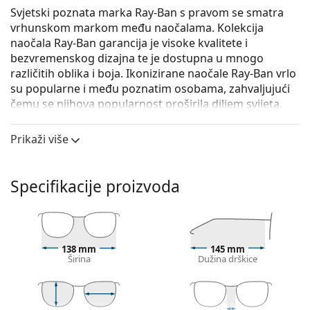
Svjetski poznata marka Ray-Ban s pravom se smatra
vrhunskom markom među naočalama. Kolekcija
naočala Ray-Ban garancija je visoke kvalitete i
bezvremenskog dizajna te je dostupna u mnogo
različitih oblika i boja. Ikonizirane naočale Ray-Ban vrlo
su popularne i među poznatim osobama, zahvaljujući
čemu se njihova popularnost proširila diljem svijeta.
Ray-Ban 0RX6434 2945 55
su unisex naočale s
Prikaži više
dioptrijom.
Okvir naočala
Specifikacije proizvoda
Zlatna boja okvira savršeno pristaje uz tople nijanse
puti i s tamnosmeđom kosom.
Četvrtasti okviri idealan su izbor ako imate okrugli,
ovalni ili trokutasti oblik lica.
Okvir naočala izrađen je od metala koji dobro drži
138 mm
145 mm
Širina
Dužina drškice
oblik i nudi visoku čvrstoću i jedinstven izgled.
Cijeli okviri su najčešći tip okvira, sastoje se od
središnjeg dijela naočala i para drškica. Svojim
upečatljivim dizajnom pomažu vam naglasiti