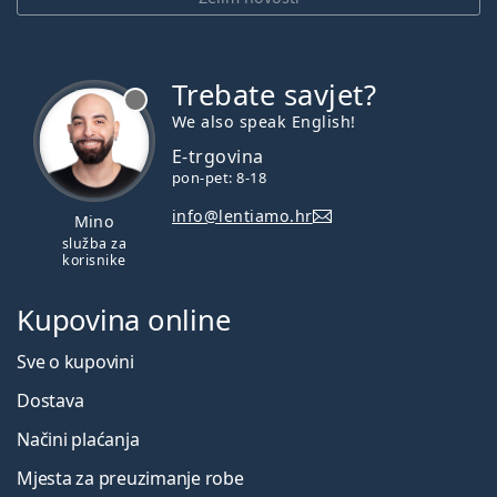
Trebate savjet?
je offline
We also speak English!
E-trgovina
pon-pet: 8-18
info@lentiamo.hr
Mino
služba za
korisnike
Kupovina online
Sve o kupovini
Dostava
Načini plaćanja
Mjesta za preuzimanje robe