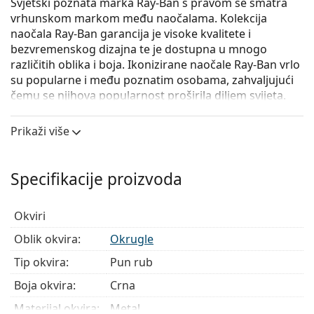
Svjetski poznata marka Ray-Ban s pravom se smatra
vrhunskom markom među naočalama. Kolekcija
naočala Ray-Ban garancija je visoke kvalitete i
bezvremenskog dizajna te je dostupna u mnogo
različitih oblika i boja. Ikonizirane naočale Ray-Ban vrlo
su popularne i među poznatim osobama, zahvaljujući
čemu se njihova popularnost proširila diljem svijeta.
Ray-Ban 0RX6439 3051
su unisex naočale s dioptrijom.
Prikaži više
Okvir naočala
Crna boja okvira savršeno pristaje uz hladne nijanse
Specifikacije proizvoda
puti i sa svijetlosmeđom, crnom ili svijetlo
plavom kosom.
Okrugli okviri idealan su izbor ako imate četvrtasti
Okviri
ili ovalni oblik lica.
Oblik okvira:
Okrugle
Okvir naočala izrađen je od metala koji dobro drži
oblik i nudi visoku čvrstoću i jedinstven izgled.
Tip okvira:
Pun rub
Cijeli okviri su najčešći tip okvira, sastoje se od
Boja okvira:
Crna
središnjeg dijela naočala i para drškica. Svojim
upečatljivim dizajnom pomažu vam naglasiti
Materijal okvira:
Metal