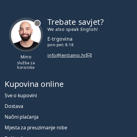
Trebate savjet?
je offline
We also speak English!
E-trgovina
pon-pet: 8-18
info@lentiamo.hr
Mino
služba za
korisnike
Kupovina online
Sve o kupovini
Dostava
Načini plaćanja
Mjesta za preuzimanje robe