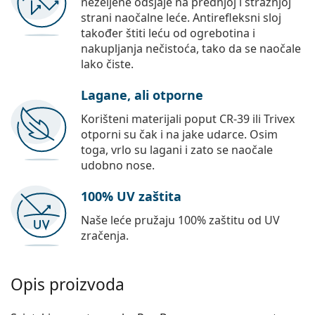
neželjene odsjaje na prednjoj i stražnjoj
strani naočalne leće. Antirefleksni sloj
također štiti leću od ogrebotina i
nakupljanja nečistoća, tako da se naočale
lako čiste.
Lagane, ali otporne
Korišteni materijali poput CR-39 ili Trivex
otporni su čak i na jake udarce. Osim
toga, vrlo su lagani i zato se naočale
udobno nose.
100% UV zaštita
Naše leće pružaju 100% zaštitu od UV
zračenja.
Opis proizvoda