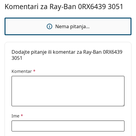
pronašli više stilova ili provjerite naš
vodič za kupnju
Komentari za Ray-Ban 0RX6439 3051
naočala
ako trebate pomoć pri odabiru.
Ovo je medicinski proizvod. Prije uporabe pročitajte
Nema pitanja...
upute za uporabu.
Dodajte pitanje ili komentar za Ray-Ban 0RX6439
3051
Komentar
*
Ime
*