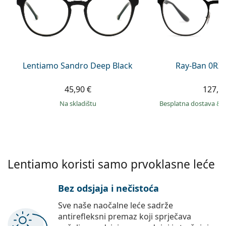
Persol
Prada
Sve marke sunčanih naočala
Lentiamo Sandro Deep Black
Ray-Ban 0RX
45,90 €
127,9
na skladištu
Besplatna dostava
&
Lentiamo koristi samo prvoklasne leće
Bez odsjaja i nečistoća
Sve naše naočalne leće sadrže
antirefleksni premaz koji sprječava