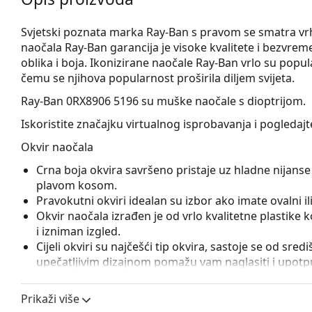
Svjetski poznata marka Ray-Ban s pravom se smatra 
naočala Ray-Ban garancija je visoke kvalitete i bezvrem
oblika i boja. Ikonizirane naočale Ray-Ban vrlo su pop
čemu se njihova popularnost proširila diljem svijeta.
Ray-Ban 0RX8906 5196
su muške naočale s dioptrijom.
Iskoristite značajku virtualnog isprobavanja i pogledaj
Okvir naočala
Crna boja okvira savršeno pristaje uz hladne nijanse 
plavom kosom.
Pravokutni okviri idealan su izbor ako imate ovalni ili 
Okvir naočala izrađen je od vrlo kvalitetne plastike
i izniman izgled.
Cijeli okviri su najčešći tip okvira, sastoje se od sred
upečatljivim dizajnom pomažu vam naglasiti i upotpun
otpornost, pouzdano pričvršćivanje leća i, iznad sveg
prikladna je za sve vrste leća, uključujući i one s v
Prikaži više
Flexi šarka sa ugrađenom oprugom omogućava otvara