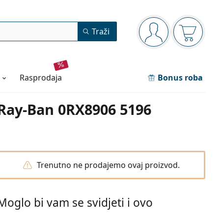
Navigacijska ploča
Traži
ste prijavljeni
Košarica
rasprodaja
Bonus roba
Ray-Ban 0RX8906 5196
Trenutno ne prodajemo ovaj proizvod.
Moglo bi vam se svidjeti i ovo