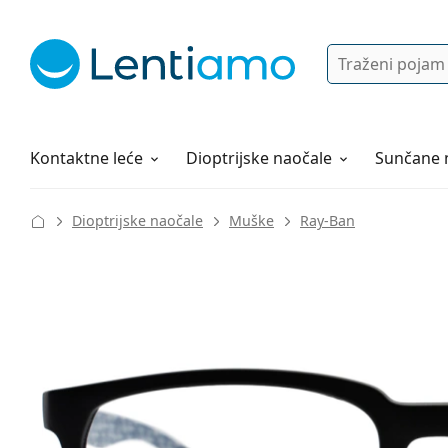
Pretraga
Prijava
Web navigacija
Otopine za leće
Sve o kupovini
Kontaktne leće
Dioptrijske naočale
Sunčane 
Dioptrijske naočale
Muške
Ray-Ban