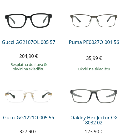
Gucci GG2107OL 005 57
Puma PE0027O 001 56
204,90 €
35,99 €
Besplatna dostava
&
okviri na skladištu
okviri na skladištu
Gucci GG1221O 005 56
Oakley Hex Jector OX
8032 02
327,90 €
123,90 €