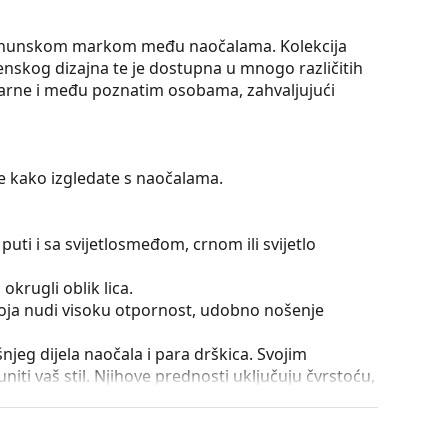
vrhunskom markom među naočalama. Kolekcija
enskog dizajna te je dostupna u mnogo različitih
ularne i među poznatim osobama, zahvaljujući
te kako izgledate s naočalama.
puti i sa svijetlosmeđom, crnom ili svijetlo
okrugli oblik lica.
 koja nudi visoku otpornost, udobno nošenje
išnjeg dijela naočala i para drškica. Svojim
iti vaš stil. Njihove prednosti uključuju čvrstoću,
a, njihovu zaštitu od oštećenja. Ova vrsta okvira
ećom optičkom moći.
nje drškica za više od 90° i omogućuje udobnije