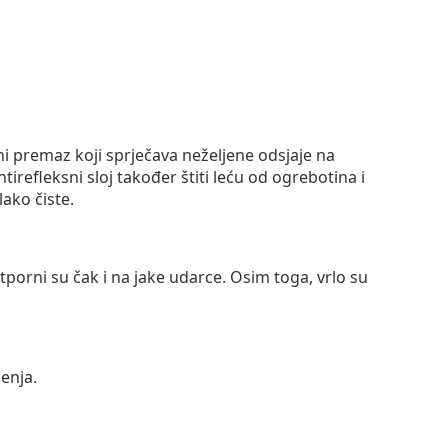
ni premaz koji sprječava neželjene odsjaje na
ntirefleksni sloj također štiti leću od ogrebotina i
lako čiste.
otporni su čak i na jake udarce. Osim toga, vrlo su
enja.