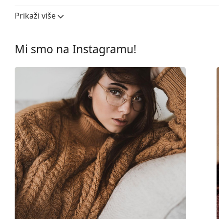
Ostalo
Prikaži više
Spol:
Muške
Kategorija:
Dioptrijske naočale
Mi smo na Instagramu!
Marka:
Ray-Ban