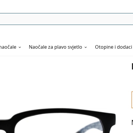
naočale
Naočale
za plavo svjetlo
Otopine i dodaci