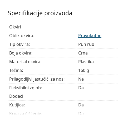
stavljanje naočala. Okvir je zahvaljujući tome otporn
Specifikacije proizvoda
Pribor
Naočale isporučujemo s originalnom futrolom. Boja f
Okviri
Krpa koja se nalazi u pakiranju idealna je za čišćen
sadržavati tekstilnu vrećicu.
Oblik okvira:
Pravokutne
Istražite cijelu ponudu
dioptrijskih naočala
kako biste pr
Tip okvira:
Pun rub
kupnju naočala
ako trebate pomoć pri odabiru.
Boja okvira:
Crna
Ovo je medicinski proizvod. Prije uporabe pročitajte u
Materijal okvira:
Plastika
Težina:
160 g
Prilagodljivi jastučići za nos:
Ne
Fleksibilni zglob:
Da
Dodaci
Kutijica:
Da
Krpa za čišćenje:
Da