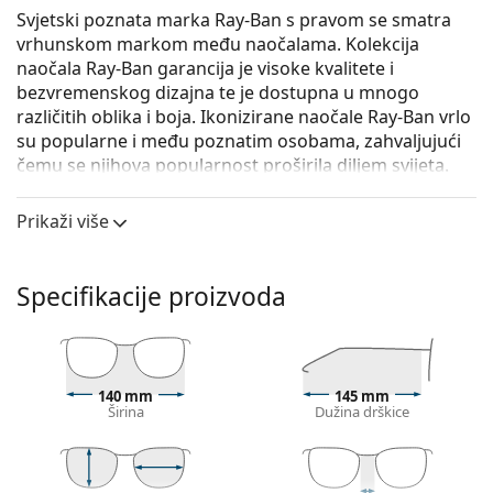
Svjetski poznata marka Ray-Ban s pravom se smatra
vrhunskom markom među naočalama. Kolekcija
naočala Ray-Ban garancija je visoke kvalitete i
bezvremenskog dizajna te je dostupna u mnogo
različitih oblika i boja. Ikonizirane naočale Ray-Ban vrlo
su popularne i među poznatim osobama, zahvaljujući
čemu se njihova popularnost proširila diljem svijeta.
Ray-Ban Clubmaster Metal 0RX3716VM 2904 50
su
Prikaži više
unisex naočale s dioptrijom.
Iskoristite značajku virtualnog isprobavanja i
pogledajte kako izgledate s naočalama.
Specifikacije proizvoda
Okvir naočala
Crna boja okvira savršeno pristaje uz hladne nijanse
puti i sa svijetlosmeđom, crnom ili svijetlo
140 mm
145 mm
plavom kosom.
Širina
Dužina drškice
Četvrtasti okviri idealan su izbor ako imate okrugli,
ovalni ili trokutasti oblik lica.
Okvir naočala izrađen je od metala koji dobro drži