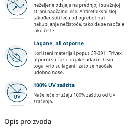
neželjene odsjaje na prednjoj i stražnjoj
strani naočalne leće. Antirefleksni sloj
također štiti leću od ogrebotina i
nakupljanja nečistoća, tako da se naočale
lako čiste.
Lagane, ali otporne
Korišteni materijali poput CR-39 ili Trivex
otporni su čak i na jake udarce. Osim
toga, vrlo su lagani i zato se naočale
udobno nose.
100% UV zaštita
Naše leće pružaju 100% zaštitu od UV
zračenja.
Opis proizvoda