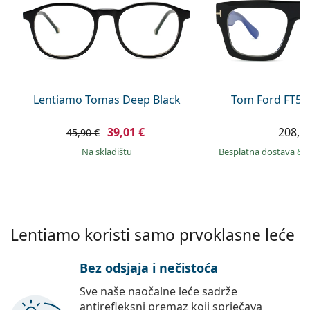
Persol
Prada
Sve marke sunčanih naočala
Lentiamo Tomas Deep Black
Tom Ford FT56
39,01 €
208,9
45,90 €
na skladištu
Besplatna dostava
&
Lentiamo koristi samo prvoklasne leće
Bez odsjaja i nečistoća
Sve naše naočalne leće sadrže
antirefleksni premaz koji sprječava