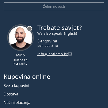
Želim novosti
Trebate savjet?
je offline
We also speak English!
E-trgovina
pon-pet: 8-18
info@lentiamo.hr
Mino
služba za
korisnike
Kupovina online
Sve o kupovini
Dostava
Načini plaćanja