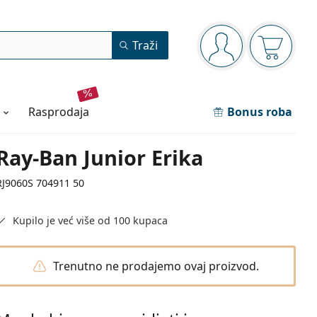
Navigacijska ploča
Traži
ste prijavljeni
Košarica
rasprodaja
Bonus roba
Ray-Ban Junior Erika
RJ9060S 704911 50
Kupilo je već više od 100 kupaca
Trenutno ne prodajemo ovaj proizvod.