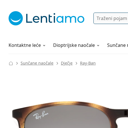
Pretraga
Prijava
Web navigacija
Otopine za leće
Sve o kupovini
Kontaktne leće
Dioptrijske naočale
Sunčane 
Sunčane naočale
Dječje
Ray-Ban