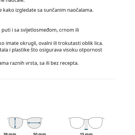
jte kako izgledate sa sunčanim naočalama.
 puti i sa svijetlosmeđom, crnom ili
 imate okrugli, ovalni ili trokutasti oblik lica.
la i plastike što osigurava visoku otpornost
a raznih vrsta, sa ili bez recepta.
e su za oči, jer ne utječu na kontrast niti
atko mijenja od tamnog prema svjetlijem prema
iltriranje oštrog sunčevog svjetla, a svjetlija
. Ova obrada leća pruža bolju orijentaciju u
mogućuje jasniji vid u donjem dijelu vidnog polja i
čije su neosporne prednosti mala težina
39 mm
50 mm
15 mm