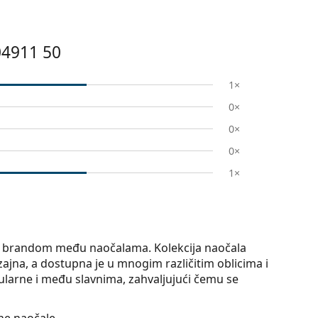
04911 50
1×
0×
0×
0×
1×
op brandom među naočalama. Kolekcija naočala
ajna, a dostupna je u mnogim različitim oblicima i
larne i među slavnima, zahvaljujući čemu se
ne naočale.