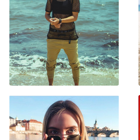
Kategorija:
Sunčane naočale
Marka:
Ray-Ban
Upotreba:
Moda
Kod:
RJ9060S 704911 50
Dostupno na recept:
Da