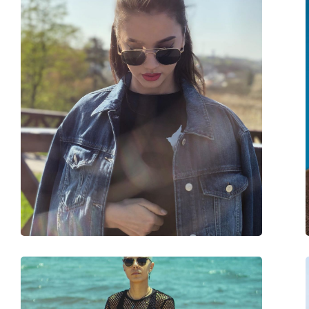
Oblik okvira:
Četvrtaste
Boja okvira:
Smeđa
Materijal okvira:
Metal/Plastika
Veličina:
S
Širina:
126 mm
Dužina drškice:
130 mm
Širina mosta:
15 mm
Težina:
45 g
Prilagodljivi jastučići za nos:
Ne
Dodaci
Kutijica:
Ne
Krpa za čišćenje:
Ne
Ostalo
Spol:
Dječje