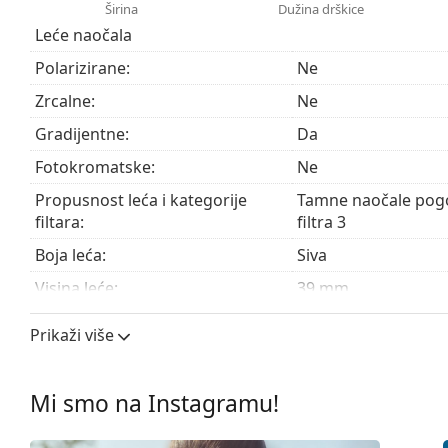
i otpornost na pucanje.
Širina
Dužina drškice
Naočale s UV 400 pružaju 100% zaštitu od štetnog s
Leće naočala
filtar kategorije 3 (propusnost svjetla 8 – 18%) – ta
Polarizirane:
Ne
na plaži ili u gradu.
Zrcalne:
Ne
Pogledajte cijelu ponudu
sunčanih naočala
, gdje možet
Gradijentne:
Da
Fotokromatske:
Ne
Propusnost leća i kategorije
Tamne naočale pogo
filtara:
filtra 3
Boja leća:
Siva
Visina leće:
39 mm
Širina leće:
50 mm
Prikaži više
Materijal leća:
Plastika
UV filtar 400:
Da
Mi smo na Instagramu!
Okviri