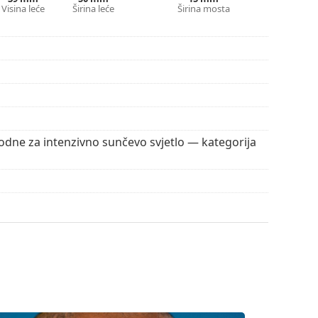
Visina leće
Širina leće
Širina mosta
unčevog zračenja. Leće naočala sadrže sunčani
mni filtar pogodan za intenzivno sunčevo zračenje
e pronaći više stilova omiljenih marki.
dne za intenzivno sunčevo svjetlo — kategorija