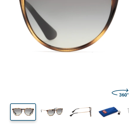
126 mm
Širina
Širina
leće
39 mm
50 mm
Visina leće
Širina leće