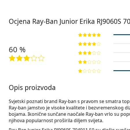
Ocjena Ray-Ban Junior Erika
RJ9060S 7
60 %
Opis proizvoda
Svjetski poznati brand Ray-ban s pravom se smatra t
Ray-ban jamstvo je visoke kvalitete i bezvremenskog diz
bojama. Ikonične sunčane naočale Ray-ban vrlo su popu
njihova popularnost proširila diljem svijeta.
Ray-Ban Junior Erika RJ9060S 704911 50
su dječje sunča