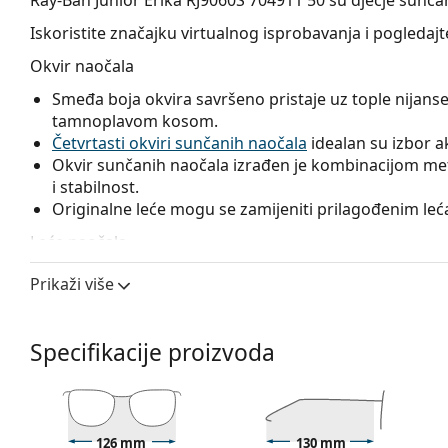
Iskoristite značajku virtualnog isprobavanja i pogleda
Okvir naočala
Smeđa boja okvira savršeno pristaje uz tople nijanse
tamnoplavom kosom.
Četvrtasti okviri sunčanih naočala
idealan su izbor ako
Okvir sunčanih naočala izrađen je kombinacijom meta
i stabilnost.
Originalne leće mogu se zamijeniti prilagođenim lećam
Leće naočala
Sive leće naočala ublažavaju intenzitet svjetla i odličn
Prikaži više
izobličuju boje.
Naočale imaju
gradalna stakla
, čije se obojenje gl
dolje. Najtamnija nijansa u gornjem dijelu omogućuje f
Specifikacije proizvoda
nijansa u donjem dijelu osigurava dovoljnu vidljivost
prostoru i idealna je, na primjer, za vozače, kojima o
istovremeno smanjuje zasljepljivanje odozgo.
Leće ovih sunčanih naočala izrađene su od plastike 
126 mm
130 mm