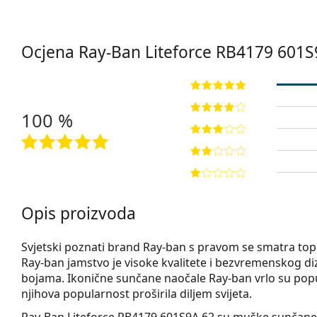
Ocjena Ray-Ban Liteforce
RB4179 601S
100 %
Opis proizvoda
Svjetski poznati brand Ray-ban s pravom se smatra t
Ray-ban jamstvo je visoke kvalitete i bezvremenskog diz
bojama. Ikonične sunčane naočale Ray-ban vrlo su popu
njihova popularnost proširila diljem svijeta.
Ray-Ban Liteforce RB4179 601S9A 62
su muške sunčane 