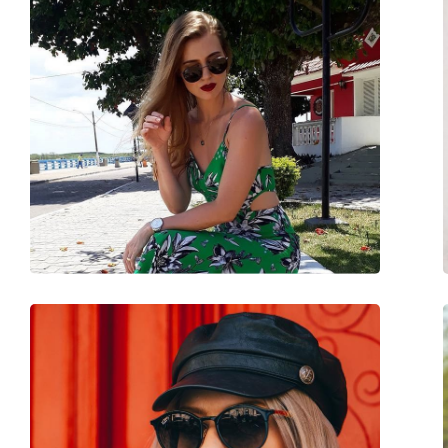
Kategorija:
Sunčane naočale
Marka:
Ray-Ban
Upotreba:
Moda
Kod:
RB4179 601S9A 62
Dostupno na recept:
Ne