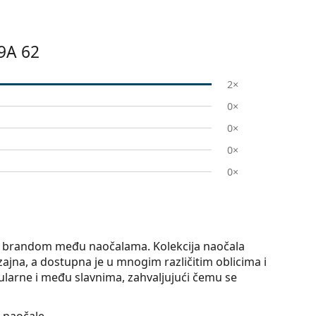
9A 62
2×
0×
0×
0×
0×
op brandom među naočalama. Kolekcija naočala
ajna, a dostupna je u mnogim različitim oblicima i
larne i među slavnima, zahvaljujući čemu se
naočale.