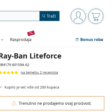
Navigacijska ploča
Traži
ste prijavljeni
Košarica
rasprodaja
Bonus roba
Ray-Ban Liteforce
RB4179 601S9A 62
na temelju 2 recenzija
Kupilo je već više od 200 kupaca
Trenutno ne prodajemo ovaj proizvod.