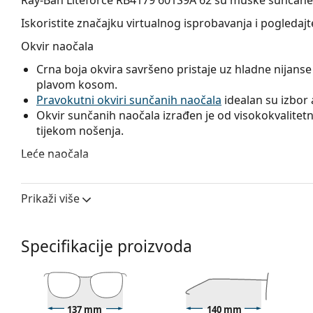
Iskoristite značajku virtualnog isprobavanja i pogleda
Okvir naočala
Crna boja okvira savršeno pristaje uz hladne nijanse 
plavom kosom.
Pravokutni okviri sunčanih naočala
idealan su izbor a
Okvir sunčanih naočala izrađen je od visokokvalitetne
tijekom nošenja.
Leće naočala
Zelene leće naočala ublažavaju intenzitet svjetla i odl
izobličuju boje.
Prikaži više
Leće ovih sunčanih naočala izrađene su od plastike 
i otpornost na pucanje.
Zahvaljujući jedinstvenoj tehnologiji
polariziranih st
Specifikacije proizvoda
neželjeni odsjaj i optimalno štite vid od UV zračenja
i jednostavno izoštravanje.
Polarizirane naočale
filtr
Zbog toga su sigurne i posebno prikladne za vozače, bi
za svakodnevno nošenje.
137 mm
140 mm