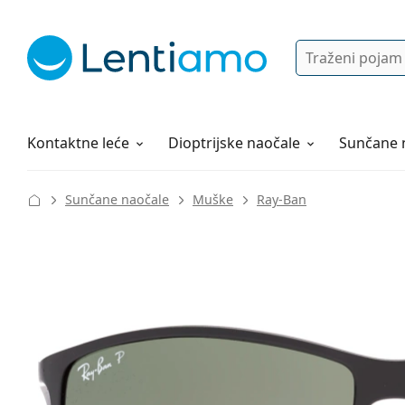
Pretraga
Prijava
Web navigacija
Otopine za leće
Sve o kupovini
Kontaktne leće
Dioptrijske naočale
Sunčane 
Sunčane naočale
Muške
Ray-Ban