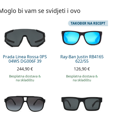
Moglo bi vam se svidjeti i ovo
TAKOĐER NA RECEPT
Prada Linea Rossa 0PS
Ray-Ban Justin RB4165
04WS DG006F 39
622/55
244,90 €
126,90 €
Besplatna dostava
&
Besplatna dostava
&
na skladištu
na skladištu