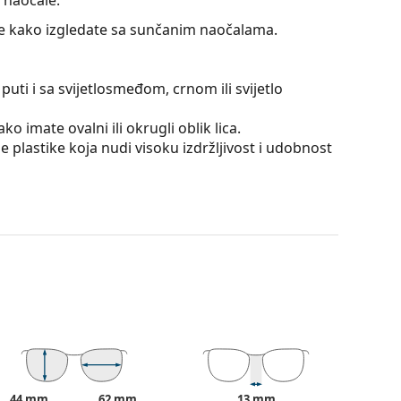
jte kako izgledate sa sunčanim naočalama.
puti i sa svijetlosmeđom, crnom ili svijetlo
ko imate ovalni ili okrugli oblik lica.
 plastike koja nudi visoku izdržljivost i udobnost
ične su za oči, jer ne utječu na kontrast niti
čije su neosporne prednosti mala težina
akala
, naočale omogućuju savršen vid, uklanjaju
. Poboljšavaju razlučivost, dubinu fokusa
iraju opasne odsjaje i bijelu reflektiranu svjetlost.
cikliste, skijaše, ribiče, ali i kao modni dodatak
44 mm
62 mm
13 mm