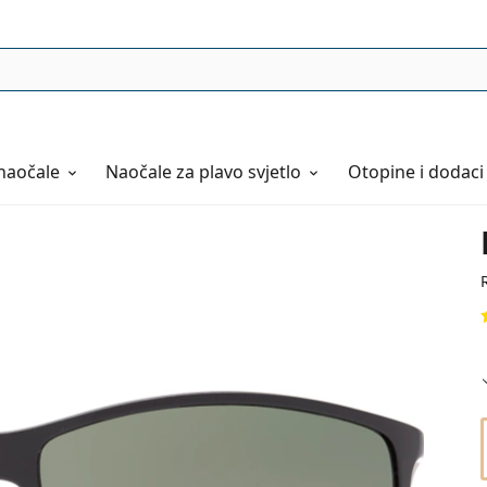
naočale
Naočale
za plavo svjetlo
Otopine i dodaci