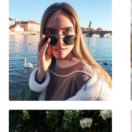
Oblik okvira:
Pravokutne
Boja okvira:
Crna
Materijal okvira:
Plastika
Veličina:
M
Širina:
137 mm
Dužina drškice:
140 mm
Širina mosta:
13 mm
Težina:
40 g
Prilagodljivi jastučići za nos:
Ne
Dodaci
Kutijica:
Da
Krpa za čišćenje:
Da
Ostalo
Spol:
Muške