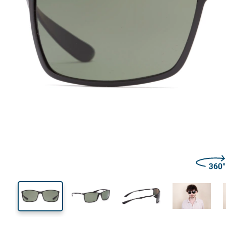
137 mm
Širina
Širina
leće
44 mm
62 mm
Visina leće
Širina leće