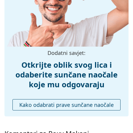
Širina:
121 mm
Dužina drškice:
135 mm
Širina mosta:
15 mm
Težina:
85 g
Prilagodljivi
Ne
Dodatni savjet:
jastučići za nos:
Otkrijte oblik svog lica i
Fleksibilni
Ne
zglob:
odaberite sunčane naočale
Dodaci
koje mu odgovaraju
Kutijica:
Da
Krpa za
Da
Kako odabrati prave sunčane naočale
čišćenje:
Ostalo
Spol:
Dječje