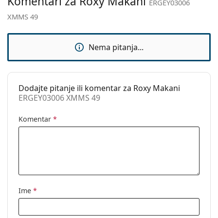
Komentari za Roxy Makani
Kategorija:
Sunčane naočale
ERGEY03006
XMMS 49
Marka:
Roxy
Upotreba:
Moda
Nema pitanja...
Kod:
ERGEY03006 XMMS 49
Dodajte pitanje ili komentar za Roxy Makani
ERGEY03006 XMMS 49
Komentar
*
Ime
*