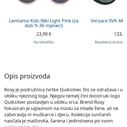
Persol
Prada
Lentiamo Kids Niki Light Pink (za
Versace 0VK 442
dob 9–36 mjeseci)
Sve marke sunčanih naočala
23,99 €
133,9
na skladištu
Besplatna dostava
Opis proizvoda
Roxy je podružnica tvrtke Quiksilver, što se odražava i u
obliku njezinog loga. Njegov temelj čini dvostruki logo
Quiksilver postavljen u obliku srca. Brend Roxy
fokusiran je uglavnom na modu za mlade žene, ali ne
zaboravlja ni muškarce i djecu. Kolekcija sunčanih
naočala je maštovita, šarena i jedinstvena po svom