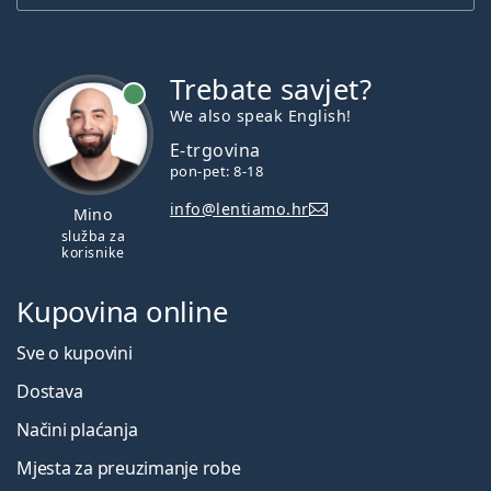
Trebate savjet?
je online
We also speak English!
E-trgovina
pon-pet: 8-18
info@lentiamo.hr
Mino
služba za
korisnike
Kupovina online
Sve o kupovini
Dostava
Načini plaćanja
Mjesta za preuzimanje robe