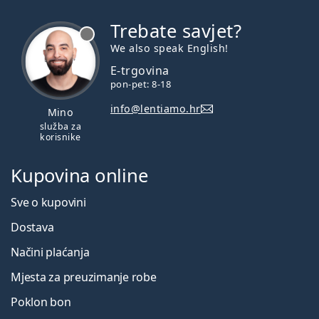
Trebate savjet?
je offline
We also speak English!
E-trgovina
pon-pet: 8-18
info@lentiamo.hr
Mino
služba za
korisnike
Kupovina online
Sve o kupovini
Dostava
Načini plaćanja
Mjesta za preuzimanje robe
Poklon bon