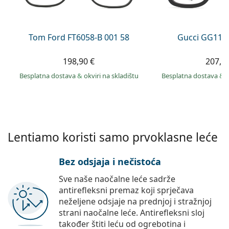
Persol
Prada
Tom Ford FT6058-B 001 58
Gucci GG113
Sve marke sunčanih naočala
198,90 €
207,9
Besplatna dostava
&
okviri na skladištu
Besplatna dostava
&
Lentiamo koristi samo prvoklasne leće
Bez odsjaja i nečistoća
Sve naše naočalne leće sadrže
antirefleksni premaz koji sprječava
neželjene odsjaje na prednjoj i stražnjoj
strani naočalne leće. Antirefleksni sloj
također štiti leću od ogrebotina i