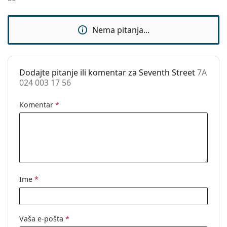
Dodaci
Kutijica:
Da
Nema pitanja...
Krpa za
Ne
čišćenje:
Ostalo
Dodajte pitanje ili komentar za Seventh Street
7A
024 003 17 56
Spol:
Muške
Kategorija:
Dioptrijske naočale
Komentar
*
Marka:
Seventh Street
Kod:
7A 024 003 17 56
Ime
*
Vaša e-pošta
*