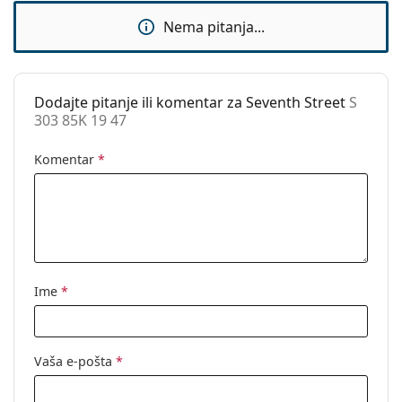
Dodaci
Nema pitanja...
Kutijica:
Da
Krpa za
Ne
čišćenje:
Dodajte pitanje ili komentar za Seventh Street
S
303 85K 19 47
Ostalo
Spol:
Dječje
Komentar
*
Kategorija:
Dioptrijske naočale
Marka:
Seventh Street
Kod:
S 303 85K 19 47
Ime
*
Vaša e-pošta
*