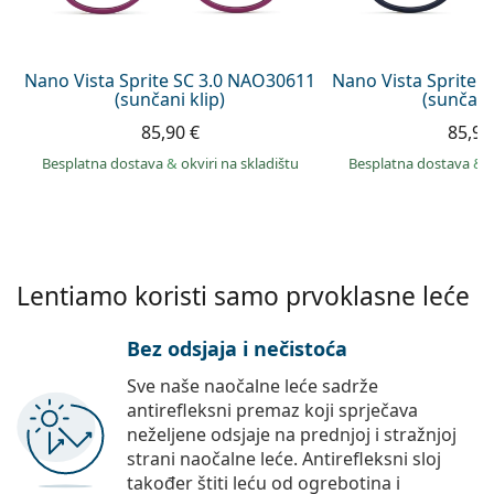
Persol
Prada
Nano Vista Sprite SC 3.0 NAO30611
Nano Vista Sprite 
(sunčani klip)
(sunčani 
Sve marke sunčanih naočala
85,90 €
85,90
Besplatna dostava
&
okviri na skladištu
Besplatna dostava
&
Lentiamo koristi samo prvoklasne leće
Bez odsjaja i nečistoća
Sve naše naočalne leće sadrže
antirefleksni premaz koji sprječava
neželjene odsjaje na prednjoj i stražnjoj
strani naočalne leće. Antirefleksni sloj
također štiti leću od ogrebotina i