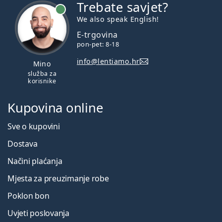
Trebate savjet?
je online
We also speak English!
E-trgovina
pon-pet: 8-18
info@lentiamo.hr
Mino
služba za
korisnike
Kupovina online
Sve o kupovini
Dostava
Načini plaćanja
Mjesta za preuzimanje robe
Poklon bon
Uvjeti poslovanja