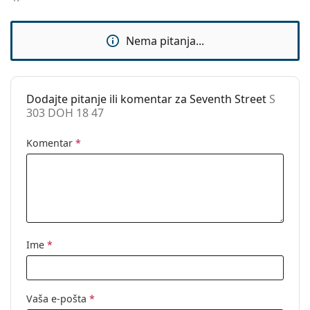
Dodaci
Kutijica:
Da
Nema pitanja...
Krpa za
Ne
čišćenje:
Ostalo
Dodajte pitanje ili komentar za Seventh Street
S
303 DOH 18 47
Spol:
Dječje
Kategorija:
Dioptrijske naočale
Komentar
*
Marka:
Seventh Street
Kod:
S 303 DOH 18 47
Ime
*
Vaša e-pošta
*