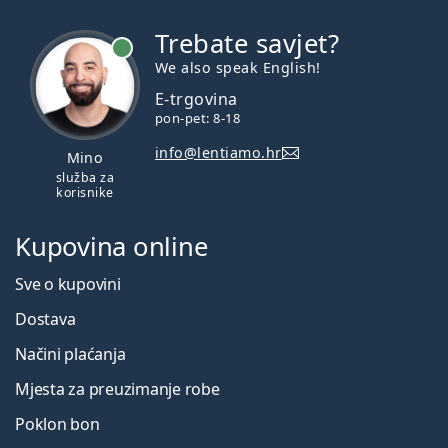
Trebate savjet?
je online
We also speak English!
E-trgovina
pon-pet: 8-18
info@lentiamo.hr
Mino
služba za
korisnike
Kupovina online
Sve o kupovini
Dostava
Načini plaćanja
Mjesta za preuzimanje robe
Poklon bon