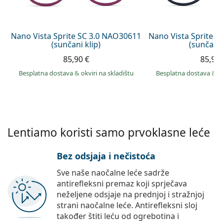
Persol
Prada
Nano Vista Sprite SC 3.0 NAO30611
Nano Vista Sprite 
(sunčani klip)
(sunčani 
Sve marke sunčanih naočala
85,90 €
85,90
Besplatna dostava
&
okviri na skladištu
Besplatna dostava
&
Lentiamo koristi samo prvoklasne leće
Bez odsjaja i nečistoća
Sve naše naočalne leće sadrže
antirefleksni premaz koji sprječava
neželjene odsjaje na prednjoj i stražnjoj
strani naočalne leće. Antirefleksni sloj
također štiti leću od ogrebotina i